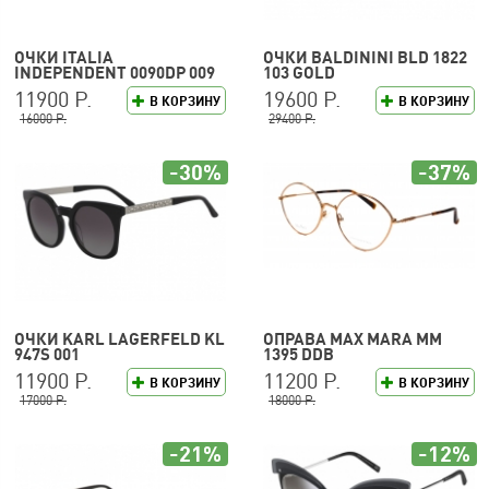
ОЧКИ ITALIA
ОЧКИ BALDININI BLD 1822
INDEPENDENT 0090DP 009
103 GOLD
120
11900 Р.
19600 Р.
В КОРЗИНУ
В КОРЗИНУ
16000 Р.
29400 Р.
-30%
-37%
ОЧКИ KARL LAGERFELD KL
ОПРАВА MAX MARA MM
947S 001
1395 DDB
11900 Р.
11200 Р.
В КОРЗИНУ
В КОРЗИНУ
17000 Р.
18000 Р.
-21%
-12%