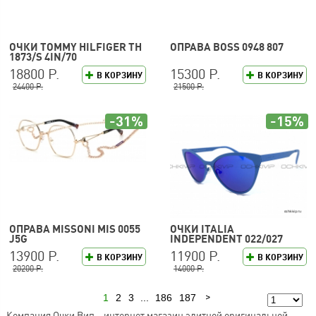
ОЧКИ TOMMY HILFIGER TH
ОПРАВА BOSS 0948 807
1873/S 4IN/70
18800 Р.
15300 Р.
В КОРЗИНУ
В КОРЗИНУ
24400 Р.
21500 Р.
-31%
-15%
ОПРАВА MISSONI MIS 0055
ОЧКИ ITALIA
J5G
INDEPENDENT 022/027
13900 Р.
11900 Р.
В КОРЗИНУ
В КОРЗИНУ
20200 Р.
14000 Р.
1
2
3
...
186
187
Следующая
Компания Очки Вип – интернет магазин элитной оригинальной