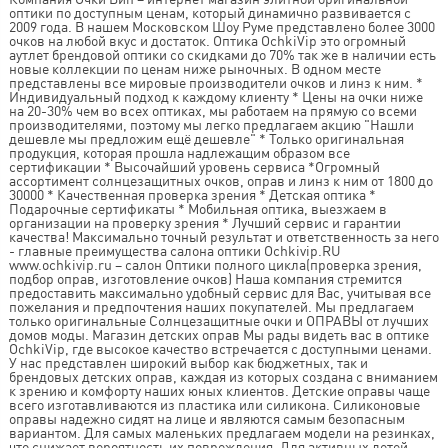
оптики по доступным ценам, который динамично развивается с
2009 года. В нашем Московском Шоу Руме представлено более 3000
очков на любой вкус и достаток. Оптика OchkiVip это огромный
аутлет брендовой оптики со скидками до 70% так же в наличии есть
новые коллекции по ценам ниже рыночных. В одном месте
представлены все мировые производители очков и линз к ним. *
Индивидуальный подход к каждому клиенту * Цены на очки ниже
на 20-30% чем во всех оптиках, мы работаем на прямую со всеми
производителями, поэтому мы легко предлагаем акцию "Нашли
дешевле мы предложим ещё дешевле" * Только оригинальная
продукция, которая прошла надлежащим образом все
сертификации * Высочайший уровень сервиса *Огромный
ассортимент солнцезащитных очков, оправ и линз к ним от 1800 до
30000 * Качественная проверка зрения * Детская оптика *
Подарочные сертификаты * Мобильная оптика, выезжаем в
организации на проверку зрения * Лучший сервис и гарантии
качества! Максимально точный результат и ответственность за него
- главные преимущества салона оптики Ochkivip.RU
www.ochkivip.ru – салон Оптики полного цикла(проверка зрения,
подбор оправ, изготовление очков) Наша компания стремится
предоставить максимально удобный сервис для Вас, учитывая все
пожелания и предпочтения наших покупателей. Мы предлагаем
только оригинальные Солнцезащитные очки и ОПРАВЫ от лучших
домов моды. Магазин детских оправ Мы рады видеть вас в оптике
OchkiVip, где высокое качество встречается с доступными ценами.
У нас представлен широкий выбор как бюджетных, так и
брендовых детских оправ, каждая из которых создана с вниманием
к зрению и комфорту наших юных клиентов. Детские оправы чаще
всего изготавливаются из пластика или силикона. Силиконовые
оправы надежно сидят на лице и являются самым безопасным
вариантом. Для самых маленьких предлагаем модели на резинках,
что снижает вероятность их повреждения. Для активных детей