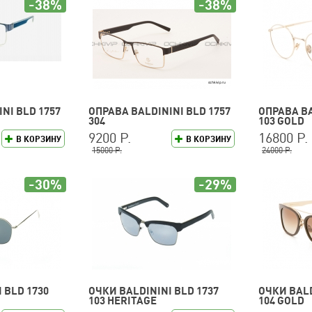
-38%
-38%
NI BLD 1757
ОПРАВА BALDININI BLD 1757
ОПРАВА BA
304
103 GOLD
9200 Р.
16800 Р.
В КОРЗИНУ
В КОРЗИНУ
15000 Р.
24000 Р.
-30%
-29%
 BLD 1730
ОЧКИ BALDININI BLD 1737
ОЧКИ BALD
103 HERITAGE
104 GOLD