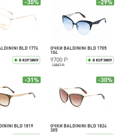
-30%
-29%
LDININI BLD 1774
ОЧКИ BALDININI BLD 1705
104
9700 Р.
В КОРЗИНУ
В КОРЗИНУ
13857 Р.
-31%
-30%
ININI BLD 1819
ОЧКИ BALDININI BLD 1824
305