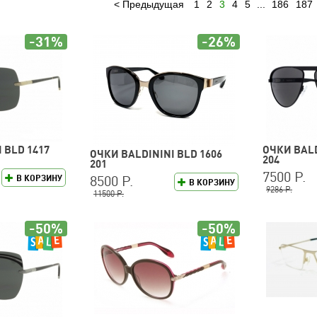
Предыдущая
1
2
3
4
5
...
186
187
-31%
-26%
 BLD 1417
ОЧКИ BALD
ОЧКИ BALDININI BLD 1606
204
201
7500 Р.
8500 Р.
В КОРЗИНУ
В КОРЗИНУ
9286 Р.
11500 Р.
-50%
-50%