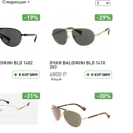
Следующая
-19%
-29%
ININI BLD 1402
ОЧКИ BALDININI BLD 1410
203
6800 Р.
В КОРЗИНУ
В КОРЗИНУ
9714 Р.
-31%
-30%