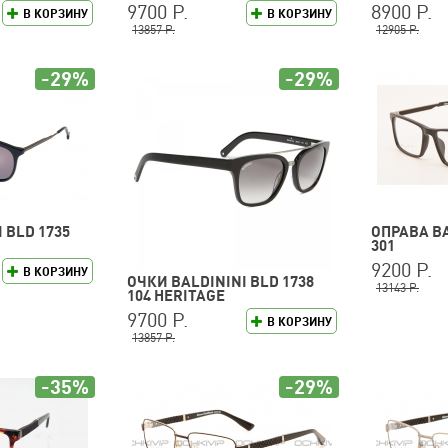
9700 Р.
8900 Р.
В КОРЗИНУ
В КОРЗИНУ
13857 Р.
12905 Р.
-29%
-29%
 BLD 1735
ОПРАВА BA
301
9200 Р.
В КОРЗИНУ
ОЧКИ BALDININI BLD 1738
13143 Р.
104 HERITAGE
9700 Р.
В КОРЗИНУ
13857 Р.
-35%
-29%