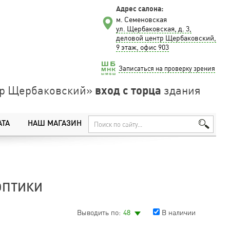
Адрес салона:
м. Семеновская
ул. Щербаковская, д. 3,
деловой центр Щербаковский,
9 этаж, офис 903
Записаться на проверку зрения
вход с торца
нтр Щербаковский»
здания
АТА
НАШ МАГАЗИН
ОПТИКИ
Выводить по:
48
В наличии