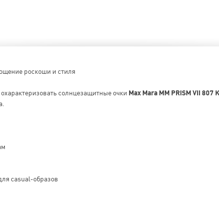
лощение роскоши и стиля
о охарактеризовать солнцезащитные очки
Max Mara MM PRISM VII 807 
а.
ам
для casual-образов