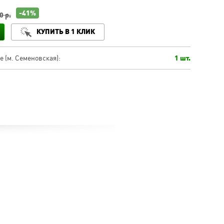
-41%
0 р.
КУПИТЬ В 1 КЛИК
 (м. Семеновская):
1 шт.