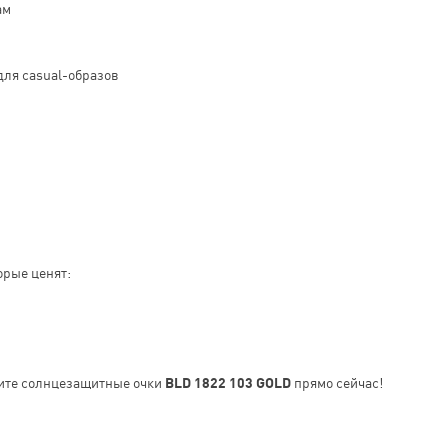
ам
для casual-образов
орые ценят:
ите солнцезащитные очки
BLD 1822 103 GOLD
прямо сейчас!