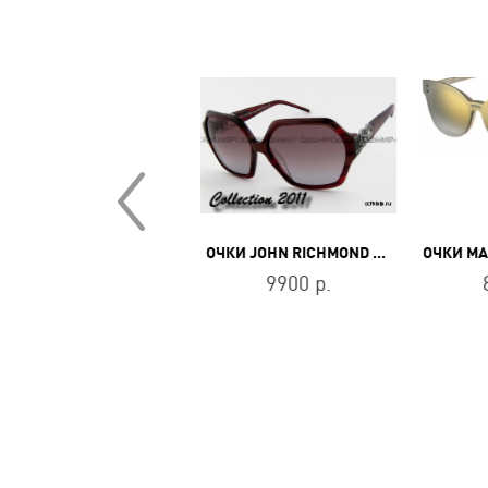
ЧКИ GF FERRE FF 839 R4
ОЧКИ JOHN RICHMOND JR 695 03
4600 р.
9900 р.