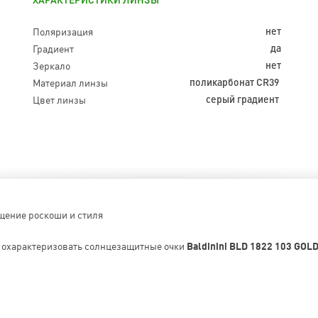
ХАРАКТЕРИСТИКИ ЛИНЗЫ
Поляризация
нет
Градиент
да
Зеркало
нет
Материал линзы
поликарбонат CR39
Цвет линзы
серый градиент
щение роскоши и стиля
о охарактеризовать солнцезащитные очки
Baldinini BLD 1822 103 GOL