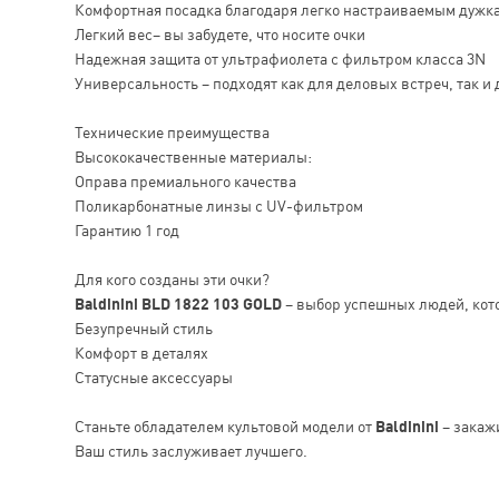
Комфортная посадка благодаря легко настраиваемым дужк
Легкий вес– вы забудете, что носите очки
Надежная защита от ультрафиолета с фильтром класса 3N
Универсальность – подходят как для деловых встреч, так и 
Технические преимущества
Высококачественные материалы:
Оправа премиального качества
Поликарбонатные линзы с UV-фильтром
Гарантию 1 год
Для кого созданы эти очки?
Baldinini BLD 1822 103 GOLD
– выбор успешных людей, кот
Безупречный стиль
Комфорт в деталях
Статусные аксессуары
Станьте обладателем культовой модели от
Baldinini
– закаж
Ваш стиль заслуживает лучшего.