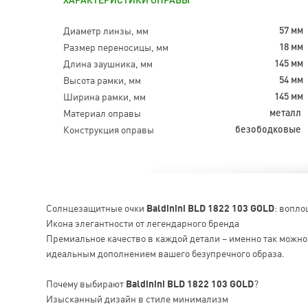
ХАРАКТЕРИСТИКИ ОПРАВЫ
Диаметр линзы, мм
57 мм
Размер переносицы, мм
18 мм
Длина заушника, мм
145 мм
Высота рамки, мм
54 мм
Ширина рамки, мм
145 мм
Материал оправы
металл
Конструкция оправы
безободковые
Солнцезащитные очки
Baldinini BLD 1822 103 GOLD
: вопло
Икона элегантности от легендарного бренда
Премиальное качество в каждой детали – именно так можн
идеальным дополнением вашего безупречного образа.
Почему выбирают
Baldinini BLD 1822 103 GOLD
?
Изысканный дизайн в стиле минимализм