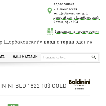
Адрес салона:
м. Семеновская
ул. Щербаковская, д. 3,
деловой центр Щербаковский,
9 этаж, офис 903
Записаться на проверку зрения
вход с торца
нтр Щербаковский»
здания
АТА
НАШ МАГАЗИН
NINI BLD 1822 103 GOLD
Baldinini