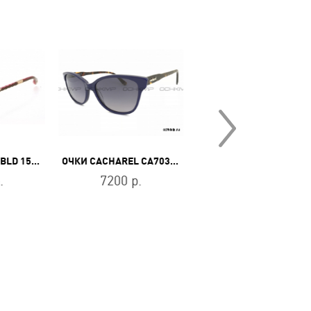
ОЧКИ BALDININI BLD 1502 201
ОЧКИ CACHAREL CA7035610
ОЧКИ BALDIN
.
7200 р.
18400 р.