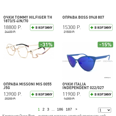
ОЧКИ TOMMY HILFIGER TH
ОПРАВА BOSS 0948 807
1873/S 4IN/70
18800 Р.
15300 Р.
В КОРЗИНУ
В КОРЗИНУ
24400 Р.
21500 Р.
-31%
-15%
ОПРАВА MISSONI MIS 0055
ОЧКИ ITALIA
J5G
INDEPENDENT 022/027
13900 Р.
11900 Р.
В КОРЗИНУ
В КОРЗИНУ
20200 Р.
14000 Р.
1
2
3
...
186
187
Следующая
Компания Очки Вип – интернет магазин элитной оригинальной