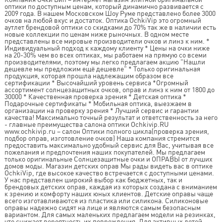
оптики по доступным ценам, который динамично развивается с
2009 года. В нашем Московском Шоу Руме представлено более 3000
очков на любой вкус и достаток. Оптика OchkiVip это огромный
аутлет брендовой оптики со скидками до 70% так же в наличии есть
новые коллекции по ценам ниже рыночных. В одном месте
представлены все мировые производители очков и линз к ним. *
Индивидуальный подход к каждому клиенту * Цены на очки ниже
на 20-30% чем во всех оптиках, мы работаем на прямую со всеми
производителями, поэтому мы легко предлагаем акцию "Нашли
дешевле мы предложим ещё дешевле" * Только оригинальная
продукция, которая прошла надлежащим образом все
сертификации * Высочайший уровень сервиса *Огромный
ассортимент солнцезащитных очков, оправ и линз к ним от 1800 до
30000 * Качественная проверка зрения * Детская оптика *
Подарочные сертификаты * Мобильная оптика, выезжаем в
организации на проверку зрения * Лучший сервис и гарантии
качества! Максимально точный результат и ответственность за него
- главные преимущества салона оптики Ochkivip.RU
www.ochkivip.ru – салон Оптики полного цикла(проверка зрения,
подбор оправ, изготовление очков) Наша компания стремится
предоставить максимально удобный сервис для Вас, учитывая все
пожелания и предпочтения наших покупателей. Мы предлагаем
только оригинальные Солнцезащитные очки и ОПРАВЫ от лучших
домов моды. Магазин детских оправ Мы рады видеть вас в оптике
OchkiVip, где высокое качество встречается с доступными ценами.
У нас представлен широкий выбор как бюджетных, так и
брендовых детских оправ, каждая из которых создана с вниманием
к зрению и комфорту наших юных клиентов. Детские оправы чаще
всего изготавливаются из пластика или силикона. Силиконовые
оправы надежно сидят на лице и являются самым безопасным
вариантом. Для самых маленьких предлагаем модели на резинках,
что снижает вероятность их повреждения. Для активных детей