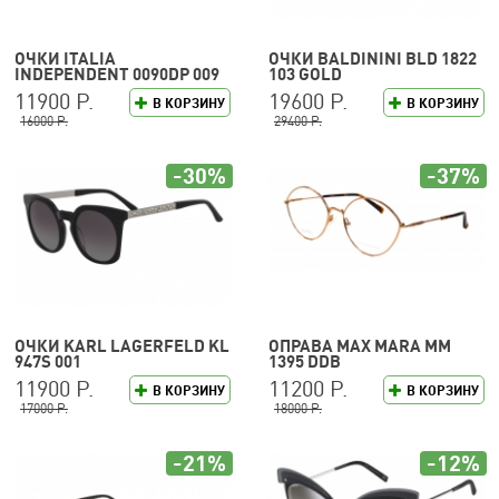
ОЧКИ ITALIA
ОЧКИ BALDININI BLD 1822
INDEPENDENT 0090DP 009
103 GOLD
120
11900 Р.
19600 Р.
В КОРЗИНУ
В КОРЗИНУ
16000 Р.
29400 Р.
-30%
-37%
ОЧКИ KARL LAGERFELD KL
ОПРАВА MAX MARA MM
947S 001
1395 DDB
11900 Р.
11200 Р.
В КОРЗИНУ
В КОРЗИНУ
17000 Р.
18000 Р.
-21%
-12%