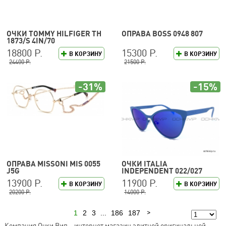
ОЧКИ TOMMY HILFIGER TH
ОПРАВА BOSS 0948 807
1873/S 4IN/70
18800 Р.
15300 Р.
В КОРЗИНУ
В КОРЗИНУ
24400 Р.
21500 Р.
-31%
-15%
ОПРАВА MISSONI MIS 0055
ОЧКИ ITALIA
J5G
INDEPENDENT 022/027
13900 Р.
11900 Р.
В КОРЗИНУ
В КОРЗИНУ
20200 Р.
14000 Р.
1
2
3
...
186
187
Следующая
Компания Очки Вип – интернет магазин элитной оригинальной