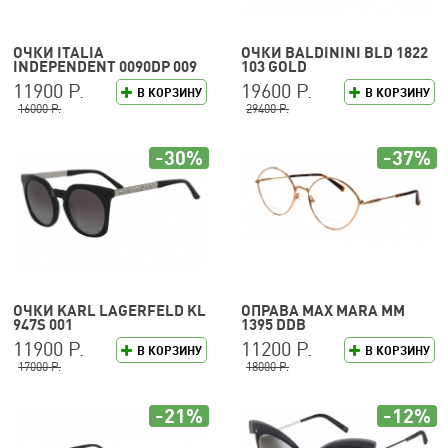
ОЧКИ ITALIA
ОЧКИ BALDININI BLD 1822
INDEPENDENT 0090DP 009
103 GOLD
120
11900 Р.
19600 Р.
В КОРЗИНУ
В КОРЗИНУ
16000 Р.
29400 Р.
-30%
-37%
ОЧКИ KARL LAGERFELD KL
ОПРАВА MAX MARA MM
947S 001
1395 DDB
11900 Р.
11200 Р.
В КОРЗИНУ
В КОРЗИНУ
17000 Р.
18000 Р.
-21%
-12%