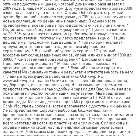
оптики по доступным ценам, который динамично развивается с
2009 года. В нашем Московском Шоу Руме представлено более 3000
очков на любой вкус и достаток. Оптика OchkiVip это огромный
аутлет брендовой оптики со скидками до 70% так же в наличии есть
новые коллекции по ценам ниже рыночных. В одном месте
представлены все мировые производители очков и линз к ним. *
Индивидуальный подход к каждому клиенту * Цены на очки ниже
на 20-30% чем во всех оптиках, мы работаем на прямую со всеми
производителями, поэтому мы легко предлагаем акцию "Нашли
дешевле мы предложим ещё дешевле" * Только оригинальная
продукция, которая прошла надлежащим образом все
сертификации * Высочайший уровень сервиса *Огромный
ассортимент солнцезащитных очков, оправ и линз к ним от 1800 до
30000 * Качественная проверка зрения * Детская оптика *
Подарочные сертификаты * Мобильная оптика, выезжаем в
организации на проверку зрения * Лучший сервис и гарантии
качества! Максимально точный результат и ответственность за него
- главные преимущества салона оптики Ochkivip.RU
www.ochkivip.ru – салон Оптики полного цикла(проверка зрения,
подбор оправ, изготовление очков) Наша компания стремится
предоставить максимально удобный сервис для Вас, учитывая все
пожелания и предпочтения наших покупателей. Мы предлагаем
только оригинальные Солнцезащитные очки и ОПРАВЫ от лучших
домов моды. Магазин детских оправ Мы рады видеть вас в оптике
OchkiVip, где высокое качество встречается с доступными ценами.
У нас представлен широкий выбор как бюджетных, так и
брендовых детских оправ, каждая из которых создана с вниманием
к зрению и комфорту наших юных клиентов. Детские оправы чаще
всего изготавливаются из пластика или силикона. Силиконовые
оправы надежно сидят на лице и являются самым безопасным
вариантом. Для самых маленьких предлагаем модели на резинках,
что снижает вероятность их повреждения. Для активных детей