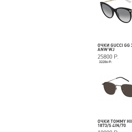
ОЧКИ GUCCI GG 
ANW WJ
25800 Р.
32286 Р.
ОЧКИ TOMMY HI
1873/S 4IN/70