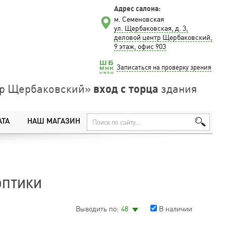
Адрес салона:
м. Семеновская
ул. Щербаковская, д. 3,
деловой центр Щербаковский,
9 этаж, офис 903
Записаться на проверку зрения
вход с торца
нтр Щербаковский»
здания
АТА
НАШ МАГАЗИН
ОПТИКИ
Выводить по:
48
В наличии