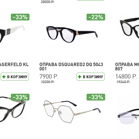
28000 Р.
-33%
-22%
AGERFELD KL
ОПРАВА DSQUARED2 DQ 5043
ОПРАВА M
001
807
7900 Р.
14800 Р.
В КОРЗИНУ
В КОРЗИНУ
10200 Р.
19240 Р.
-33%
-33%