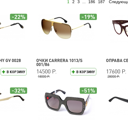
1
2
3
...
186
187
Следующ
-22%
-19%
Y GV 0028
ОЧКИ CARRERA 1013/S
ОПРАВА CE
001/86
14500 Р.
17600 Р.
В КОРЗИНУ
В КОРЗИНУ
18000 Р.
28000 Р.
-32%
-51%