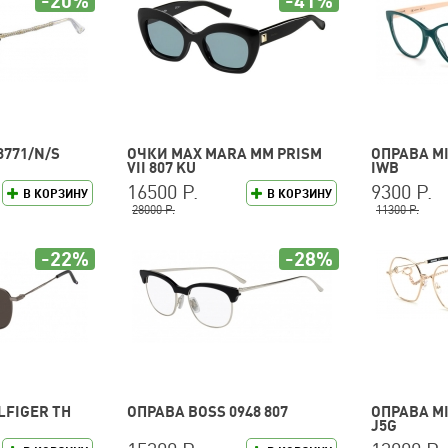
-20%
-41%
3771/N/S
ОЧКИ MAX MARA MM PRISM
ОПРАВА MI
VII 807 KU
IWB
16500 Р.
9300 Р.
В КОРЗИНУ
В КОРЗИНУ
28000 Р.
11300 Р.
-22%
-28%
LFIGER TH
ОПРАВА BOSS 0948 807
ОПРАВА MI
J5G