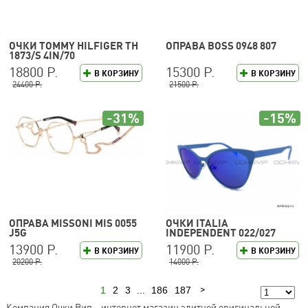
ОЧКИ TOMMY HILFIGER TH
ОПРАВА BOSS 0948 807
1873/S 4IN/70
18800 Р.
15300 Р.
В КОРЗИНУ
В КОРЗИНУ
24400 Р.
21500 Р.
-31%
-15%
ОПРАВА MISSONI MIS 0055
ОЧКИ ITALIA
J5G
INDEPENDENT 022/027
13900 Р.
11900 Р.
В КОРЗИНУ
В КОРЗИНУ
20200 Р.
14000 Р.
1
2
3
...
186
187
Следующая
Компания Очки Вип – интернет магазин элитной оригинальной