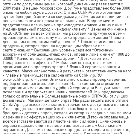
оптики по доступным ценам, который динамично развивается с
2009 года. В нашем Московском Шоу Руме представлено более 3000
очков на любой вкус и достаток. Оптика OchkiVip это огромный
аутлет брендовой оптики со скидками до 70% так же в наличии есть
новые коллекции по ценам ниже рыночных. В одном месте
представлены все мировые производители очков и линз к ним. *
Индивидуальный подход к каждому клиенту * Цены на очки ниже
на 20-30% чем во всех оптиках, мы работаем на прямую со всеми
производителями, поэтому мы легко предлагаем акцию "Нашли
дешевле мы предложим ещё дешевле" * Только оригинальная
продукция, которая прошла надлежащим образом все
сертификации * Высочайший уровень сервиса *Огромный
ассортимент солнцезащитных очков, оправ и линз к ним от 1800 до
30000 * Качественная проверка зрения * Детская оптика *
Подарочные сертификаты * Мобильная оптика, выезжаем в
организации на проверку зрения * Лучший сервис и гарантии
качества! Максимально точный результат и ответственность за него
- главные преимущества салона оптики Ochkivip.RU
www.ochkivip.ru – салон Оптики полного цикла(проверка зрения,
подбор оправ, изготовление очков) Наша компания стремится
предоставить максимально удобный сервис для Вас, учитывая все
пожелания и предпочтения наших покупателей. Мы предлагаем
только оригинальные Солнцезащитные очки и ОПРАВЫ от лучших
домов моды. Магазин детских оправ Мы рады видеть вас в оптике
OchkiVip, где высокое качество встречается с доступными ценами.
У нас представлен широкий выбор как бюджетных, так и
брендовых детских оправ, каждая из которых создана с вниманием
к зрению и комфорту наших юных клиентов. Детские оправы чаще
всего изготавливаются из пластика или силикона. Силиконовые
оправы надежно сидят на лице и являются самым безопасным
вариантом. Для самых маленьких предлагаем модели на резинках,
что снижает вероятность их повреждения. Для активных детей