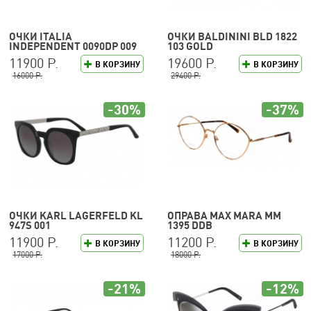
ОЧКИ ITALIA
ОЧКИ BALDININI BLD 1822
INDEPENDENT 0090DP 009
103 GOLD
120
11900 Р.
19600 Р.
В КОРЗИНУ
В КОРЗИНУ
16000 Р.
29400 Р.
-30%
-37%
ОЧКИ KARL LAGERFELD KL
ОПРАВА MAX MARA MM
947S 001
1395 DDB
11900 Р.
11200 Р.
В КОРЗИНУ
В КОРЗИНУ
17000 Р.
18000 Р.
-21%
-12%