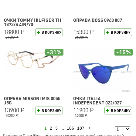
ОЧКИ TOMMY HILFIGER TH
ОПРАВА BOSS 0948 807
1873/S 4IN/70
18800 Р.
15300 Р.
В КОРЗИНУ
В КОРЗИНУ
24400 Р.
21500 Р.
-31%
-15%
ОПРАВА MISSONI MIS 0055
ОЧКИ ITALIA
J5G
INDEPENDENT 022/027
13900 Р.
11900 Р.
В КОРЗИНУ
В КОРЗИНУ
20200 Р.
14000 Р.
1
2
3
...
186
187
Следующая
Компания Очки Вип – интернет магазин элитной оригинальной