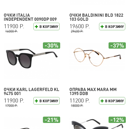
ОЧКИ ITALIA
ОЧКИ BALDININI BLD 1822
INDEPENDENT 0090DP 009
103 GOLD
120
11900 Р.
19600 Р.
В КОРЗИНУ
В КОРЗИНУ
16000 Р.
29400 Р.
-30%
-37%
ОЧКИ KARL LAGERFELD KL
ОПРАВА MAX MARA MM
947S 001
1395 DDB
11900 Р.
11200 Р.
В КОРЗИНУ
В КОРЗИНУ
17000 Р.
18000 Р.
-21%
-12%