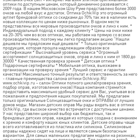
оптики по доступным ценам, который динамично развивается с
2009 года. В нашем Московском Шоу Руме представлено более 3000
очков на любой вкус и достаток. Оптика OchkiVip это огромный
аутлет брендовой оптики со скидками до 70% так же в наличии есть
новые коллекции по ценам ниже рыночных. В одном месте
представлены все мировые производители очков и линз к ним. *
Индивидуальный подход к каждому клиенту * Цены на очки ниже
на 20-30% чем во всех оптиках, мы работаем на прямую со всеми
производителями, поэтому мы легко предлагаем акцию "Нашли
дешевле мы предложим ещё дешевле" * Только оригинальная
продукция, которая прошла надлежащим образом все
сертификации * Высочайший уровень сервиса *Огромный
ассортимент солнцезащитных очков, оправ и линз к ним от 1800 до
30000 * Качественная проверка зрения * Детская оптика *
Подарочные сертификаты * Мобильная оптика, выезжаем в
организации на проверку зрения * Лучший сервис и гарантии
качества! Максимально точный результат и ответственность за него
- главные преимущества салона оптики Ochkivip.RU
www.ochkivip.ru – салон Оптики полного цикла(проверка зрения,
подбор оправ, изготовление очков) Наша компания стремится
предоставить максимально удобный сервис для Вас, учитывая все
пожелания и предпочтения наших покупателей. Мы предлагаем
только оригинальные Солнцезащитные очки и ОПРАВЫ от лучших
домов моды. Магазин детских оправ Мы рады видеть вас в оптике
OchkiVip, где высокое качество встречается с доступными ценами.
У нас представлен широкий выбор как бюджетных, так и
брендовых детских оправ, каждая из которых создана с вниманием
к зрению и комфорту наших юных клиентов. Детские оправы чаще
всего изготавливаются из пластика или силикона. Силиконовые
оправы надежно сидят на лице и являются самым безопасным
вариантом. Для самых маленьких предлагаем модели на резинках,
что снижает вероятность их повреждения. Для активных детей