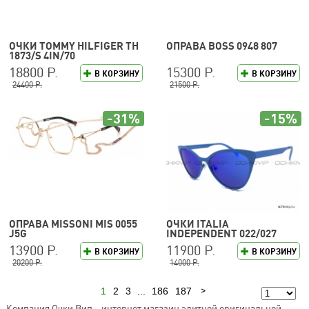
ОЧКИ TOMMY HILFIGER TH
ОПРАВА BOSS 0948 807
1873/S 4IN/70
18800 Р.
15300 Р.
В КОРЗИНУ
В КОРЗИНУ
24400 Р.
21500 Р.
-31%
-15%
ОПРАВА MISSONI MIS 0055
ОЧКИ ITALIA
J5G
INDEPENDENT 022/027
13900 Р.
11900 Р.
В КОРЗИНУ
В КОРЗИНУ
20200 Р.
14000 Р.
1
2
3
...
186
187
Следующая
Компания Очки Вип – интернет магазин элитной оригинальной