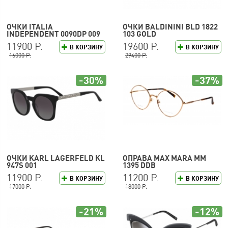
ОЧКИ ITALIA
ОЧКИ BALDININI BLD 1822
INDEPENDENT 0090DP 009
103 GOLD
120
11900 Р.
19600 Р.
В КОРЗИНУ
В КОРЗИНУ
16000 Р.
29400 Р.
-30%
-37%
ОЧКИ KARL LAGERFELD KL
ОПРАВА MAX MARA MM
947S 001
1395 DDB
11900 Р.
11200 Р.
В КОРЗИНУ
В КОРЗИНУ
17000 Р.
18000 Р.
-21%
-12%