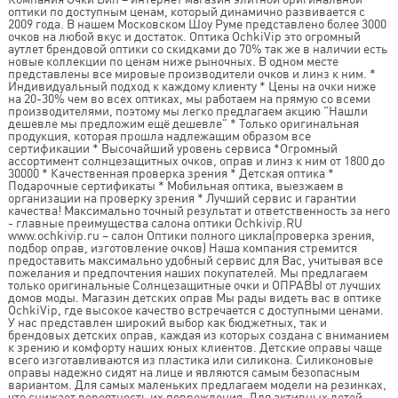
оптики по доступным ценам, который динамично развивается с
2009 года. В нашем Московском Шоу Руме представлено более 3000
очков на любой вкус и достаток. Оптика OchkiVip это огромный
аутлет брендовой оптики со скидками до 70% так же в наличии есть
новые коллекции по ценам ниже рыночных. В одном месте
представлены все мировые производители очков и линз к ним. *
Индивидуальный подход к каждому клиенту * Цены на очки ниже
на 20-30% чем во всех оптиках, мы работаем на прямую со всеми
производителями, поэтому мы легко предлагаем акцию "Нашли
дешевле мы предложим ещё дешевле" * Только оригинальная
продукция, которая прошла надлежащим образом все
сертификации * Высочайший уровень сервиса *Огромный
ассортимент солнцезащитных очков, оправ и линз к ним от 1800 до
30000 * Качественная проверка зрения * Детская оптика *
Подарочные сертификаты * Мобильная оптика, выезжаем в
организации на проверку зрения * Лучший сервис и гарантии
качества! Максимально точный результат и ответственность за него
- главные преимущества салона оптики Ochkivip.RU
www.ochkivip.ru – салон Оптики полного цикла(проверка зрения,
подбор оправ, изготовление очков) Наша компания стремится
предоставить максимально удобный сервис для Вас, учитывая все
пожелания и предпочтения наших покупателей. Мы предлагаем
только оригинальные Солнцезащитные очки и ОПРАВЫ от лучших
домов моды. Магазин детских оправ Мы рады видеть вас в оптике
OchkiVip, где высокое качество встречается с доступными ценами.
У нас представлен широкий выбор как бюджетных, так и
брендовых детских оправ, каждая из которых создана с вниманием
к зрению и комфорту наших юных клиентов. Детские оправы чаще
всего изготавливаются из пластика или силикона. Силиконовые
оправы надежно сидят на лице и являются самым безопасным
вариантом. Для самых маленьких предлагаем модели на резинках,
что снижает вероятность их повреждения. Для активных детей