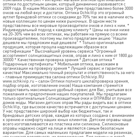
оптики по доступным ценам, который динамично развивается с
2009 года. В нашем Московском Шоу Руме представлено более 3000
очков на любой вкус и достаток. Оптика OchkiVip это огромный
аутлет брендовой оптики со скидками до 70% так же в наличии есть
новые коллекции по ценам ниже рыночных. В одном месте
представлены все мировые производители очков и линз к ним. *
Индивидуальный подход к каждому клиенту * Цены на очки ниже
на 20-30% чем во всех оптиках, мы работаем на прямую со всеми
производителями, поэтому мы легко предлагаем акцию "Нашли
дешевле мы предложим ещё дешевле" * Только оригинальная
продукция, которая прошла надлежащим образом все
сертификации * Высочайший уровень сервиса *Огромный
ассортимент солнцезащитных очков, оправ и линз к ним от 1800 до
30000 * Качественная проверка зрения * Детская оптика *
Подарочные сертификаты * Мобильная оптика, выезжаем в
организации на проверку зрения * Лучший сервис и гарантии
качества! Максимально точный результат и ответственность за него
- главные преимущества салона оптики Ochkivip.RU
www.ochkivip.ru – салон Оптики полного цикла(проверка зрения,
подбор оправ, изготовление очков) Наша компания стремится
предоставить максимально удобный сервис для Вас, учитывая все
пожелания и предпочтения наших покупателей. Мы предлагаем
только оригинальные Солнцезащитные очки и ОПРАВЫ от лучших
домов моды. Магазин детских оправ Мы рады видеть вас в оптике
OchkiVip, где высокое качество встречается с доступными ценами.
У нас представлен широкий выбор как бюджетных, так и
брендовых детских оправ, каждая из которых создана с вниманием
к зрению и комфорту наших юных клиентов. Детские оправы чаще
всего изготавливаются из пластика или силикона. Силиконовые
оправы надежно сидят на лице и являются самым безопасным
вариантом. Для самых маленьких предлагаем модели на резинках,
что снижает вероятность их повреждения. Для активных детей