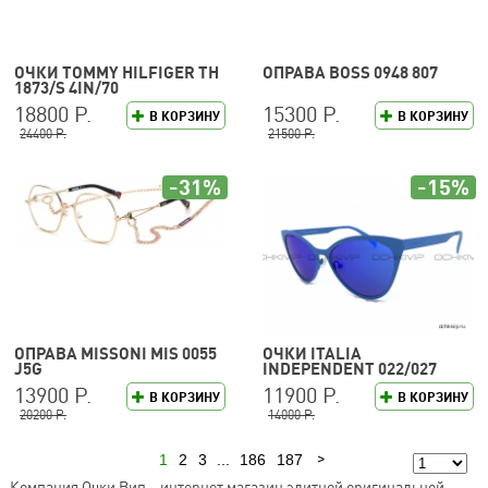
ОЧКИ TOMMY HILFIGER TH
ОПРАВА BOSS 0948 807
1873/S 4IN/70
18800 Р.
15300 Р.
В КОРЗИНУ
В КОРЗИНУ
24400 Р.
21500 Р.
-31%
-15%
ОПРАВА MISSONI MIS 0055
ОЧКИ ITALIA
J5G
INDEPENDENT 022/027
13900 Р.
11900 Р.
В КОРЗИНУ
В КОРЗИНУ
20200 Р.
14000 Р.
1
2
3
...
186
187
Следующая
Компания Очки Вип – интернет магазин элитной оригинальной