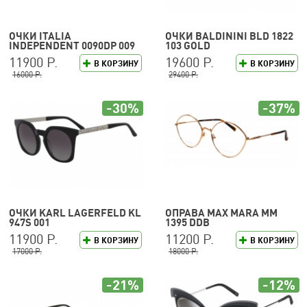
ОЧКИ ITALIA
ОЧКИ BALDININI BLD 1822
INDEPENDENT 0090DP 009
103 GOLD
120
11900 Р.
19600 Р.
В КОРЗИНУ
В КОРЗИНУ
16000 Р.
29400 Р.
-30%
-37%
ОЧКИ KARL LAGERFELD KL
ОПРАВА MAX MARA MM
947S 001
1395 DDB
11900 Р.
11200 Р.
В КОРЗИНУ
В КОРЗИНУ
17000 Р.
18000 Р.
-21%
-12%