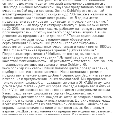
оптики по доступным ценам, который динамично развивается с
2009 года. В нашем Московском Шоу Руме представлено более 3000
очков на любой вкус и достаток. Оптика OchkiVip это огромный
аутлет брендовой оптики со скидками до 70% так же в наличии есть
новые коллекции по ценам ниже рыночных. В одном месте
представлены все мировые производители очков и линз к ним. *
Индивидуальный подход к каждому клиенту * Цены на очки ниже
на 20-30% чем во всех оптиках, мы работаем на прямую со всеми
производителями, поэтому мы легко предлагаем акцию "Нашли
дешевле мы предложим ещё дешевле" * Только оригинальная
продукция, которая прошла надлежащим образом все
сертификации * Высочайший уровень сервиса *Огромный
ассортимент солнцезащитных очков, оправ и линз к ним от 1800 до
30000 * Качественная проверка зрения * Детская оптика *
Подарочные сертификаты * Мобильная оптика, выезжаем в
организации на проверку зрения * Лучший сервис и гарантии
качества! Максимально точный результат и ответственность за него
- главные преимущества салона оптики Ochkivip.RU
www.ochkivip.ru – салон Оптики полного цикла(проверка зрения,
подбор оправ, изготовление очков) Наша компания стремится
предоставить максимально удобный сервис для Вас, учитывая все
пожелания и предпочтения наших покупателей. Мы предлагаем
только оригинальные Солнцезащитные очки и ОПРАВЫ от лучших
домов моды. Магазин детских оправ Мы рады видеть вас в оптике
OchkiVip, где высокое качество встречается с доступными ценами.
У нас представлен широкий выбор как бюджетных, так и
брендовых детских оправ, каждая из которых создана с вниманием
к зрению и комфорту наших юных клиентов. Детские оправы чаще
всего изготавливаются из пластика или силикона. Силиконовые
оправы надежно сидят на лице и являются самым безопасным
вариантом. Для самых маленьких предлагаем модели на резинках,
что снижает вероятность их повреждения. Для активных детей