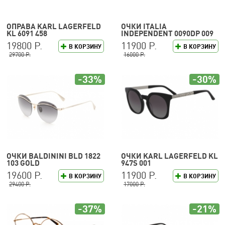
ОПРАВА KARL LAGERFELD
ОЧКИ ITALIA
KL 6091 458
INDEPENDENT 0090DP 009
120
19800 Р.
11900 Р.
В КОРЗИНУ
В КОРЗИНУ
29700 Р.
16000 Р.
-33%
-30%
ОЧКИ BALDININI BLD 1822
ОЧКИ KARL LAGERFELD KL
103 GOLD
947S 001
19600 Р.
11900 Р.
В КОРЗИНУ
В КОРЗИНУ
29400 Р.
17000 Р.
-37%
-21%