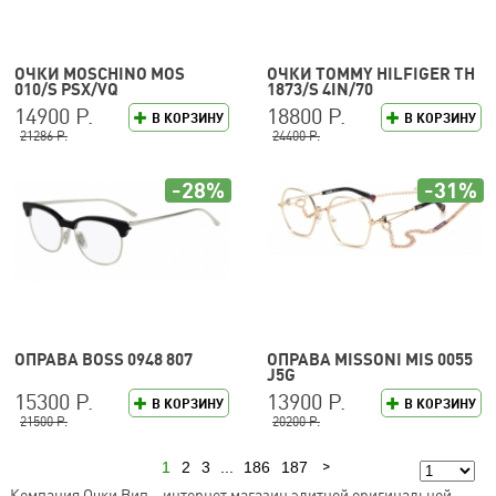
ОЧКИ MOSCHINO MOS
ОЧКИ TOMMY HILFIGER TH
010/S PSX/VQ
1873/S 4IN/70
14900 Р.
18800 Р.
В КОРЗИНУ
В КОРЗИНУ
21286 Р.
24400 Р.
-28%
-31%
ОПРАВА BOSS 0948 807
ОПРАВА MISSONI MIS 0055
J5G
15300 Р.
13900 Р.
В КОРЗИНУ
В КОРЗИНУ
21500 Р.
20200 Р.
1
2
3
...
186
187
Следующая
Компания Очки Вип – интернет магазин элитной оригинальной