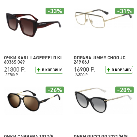
-33%
-31%
ОЧКИ KARL LAGERFELD KL
ОПРАВА JIMMY CHOO JC
6036S 049
249 06J
21800 Р.
16900 Р.
В КОРЗИНУ
В КОРЗИНУ
32700 Р.
24500 Р.
-26%
-20%
ОЧКИ CARRERA 1012/S
ОЧКИ GUCCI GG 3771/N/S