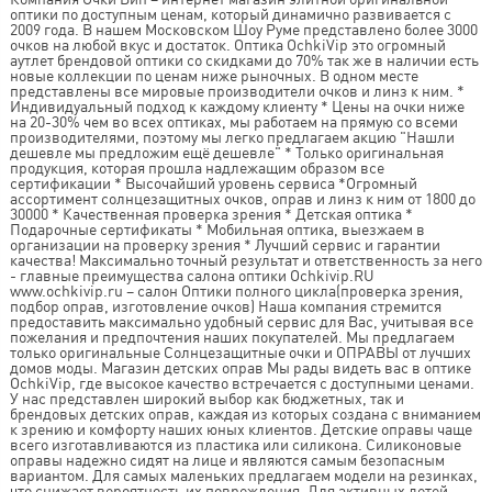
оптики по доступным ценам, который динамично развивается с
2009 года. В нашем Московском Шоу Руме представлено более 3000
очков на любой вкус и достаток. Оптика OchkiVip это огромный
аутлет брендовой оптики со скидками до 70% так же в наличии есть
новые коллекции по ценам ниже рыночных. В одном месте
представлены все мировые производители очков и линз к ним. *
Индивидуальный подход к каждому клиенту * Цены на очки ниже
на 20-30% чем во всех оптиках, мы работаем на прямую со всеми
производителями, поэтому мы легко предлагаем акцию "Нашли
дешевле мы предложим ещё дешевле" * Только оригинальная
продукция, которая прошла надлежащим образом все
сертификации * Высочайший уровень сервиса *Огромный
ассортимент солнцезащитных очков, оправ и линз к ним от 1800 до
30000 * Качественная проверка зрения * Детская оптика *
Подарочные сертификаты * Мобильная оптика, выезжаем в
организации на проверку зрения * Лучший сервис и гарантии
качества! Максимально точный результат и ответственность за него
- главные преимущества салона оптики Ochkivip.RU
www.ochkivip.ru – салон Оптики полного цикла(проверка зрения,
подбор оправ, изготовление очков) Наша компания стремится
предоставить максимально удобный сервис для Вас, учитывая все
пожелания и предпочтения наших покупателей. Мы предлагаем
только оригинальные Солнцезащитные очки и ОПРАВЫ от лучших
домов моды. Магазин детских оправ Мы рады видеть вас в оптике
OchkiVip, где высокое качество встречается с доступными ценами.
У нас представлен широкий выбор как бюджетных, так и
брендовых детских оправ, каждая из которых создана с вниманием
к зрению и комфорту наших юных клиентов. Детские оправы чаще
всего изготавливаются из пластика или силикона. Силиконовые
оправы надежно сидят на лице и являются самым безопасным
вариантом. Для самых маленьких предлагаем модели на резинках,
что снижает вероятность их повреждения. Для активных детей