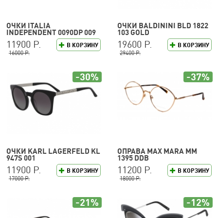
ОЧКИ ITALIA
ОЧКИ BALDININI BLD 1822
INDEPENDENT 0090DP 009
103 GOLD
120
11900 Р.
19600 Р.
В КОРЗИНУ
В КОРЗИНУ
16000 Р.
29400 Р.
-30%
-37%
ОЧКИ KARL LAGERFELD KL
ОПРАВА MAX MARA MM
947S 001
1395 DDB
11900 Р.
11200 Р.
В КОРЗИНУ
В КОРЗИНУ
17000 Р.
18000 Р.
-21%
-12%