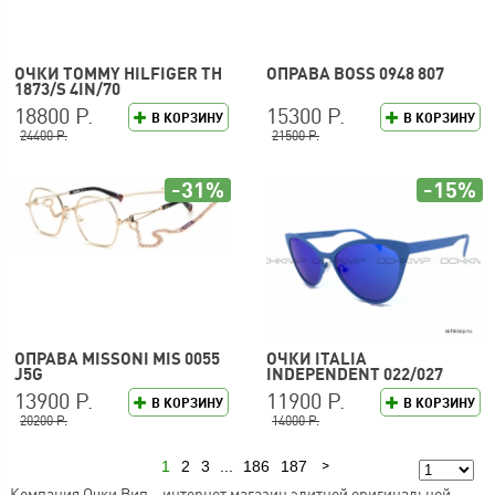
ОЧКИ TOMMY HILFIGER TH
ОПРАВА BOSS 0948 807
1873/S 4IN/70
18800 Р.
15300 Р.
В КОРЗИНУ
В КОРЗИНУ
24400 Р.
21500 Р.
-31%
-15%
ОПРАВА MISSONI MIS 0055
ОЧКИ ITALIA
J5G
INDEPENDENT 022/027
13900 Р.
11900 Р.
В КОРЗИНУ
В КОРЗИНУ
20200 Р.
14000 Р.
1
2
3
...
186
187
Следующая
Компания Очки Вип – интернет магазин элитной оригинальной