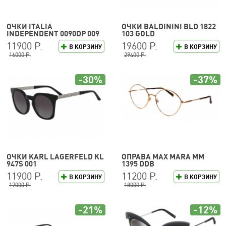
ОЧКИ ITALIA
ОЧКИ BALDININI BLD 1822
INDEPENDENT 0090DP 009
103 GOLD
120
11900 Р.
19600 Р.
В КОРЗИНУ
В КОРЗИНУ
16000 Р.
29400 Р.
-30%
-37%
ОЧКИ KARL LAGERFELD KL
ОПРАВА MAX MARA MM
947S 001
1395 DDB
11900 Р.
11200 Р.
В КОРЗИНУ
В КОРЗИНУ
17000 Р.
18000 Р.
-21%
-12%