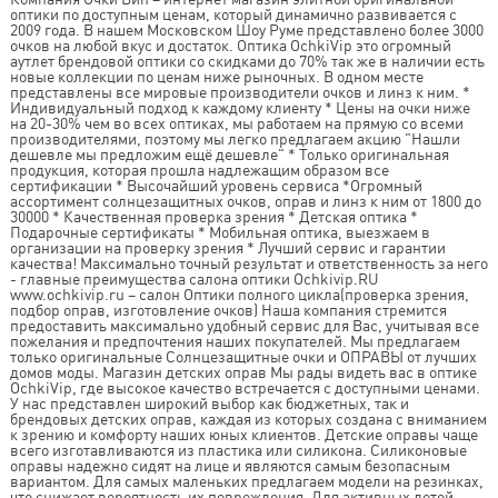
оптики по доступным ценам, который динамично развивается с
2009 года. В нашем Московском Шоу Руме представлено более 3000
очков на любой вкус и достаток. Оптика OchkiVip это огромный
аутлет брендовой оптики со скидками до 70% так же в наличии есть
новые коллекции по ценам ниже рыночных. В одном месте
представлены все мировые производители очков и линз к ним. *
Индивидуальный подход к каждому клиенту * Цены на очки ниже
на 20-30% чем во всех оптиках, мы работаем на прямую со всеми
производителями, поэтому мы легко предлагаем акцию "Нашли
дешевле мы предложим ещё дешевле" * Только оригинальная
продукция, которая прошла надлежащим образом все
сертификации * Высочайший уровень сервиса *Огромный
ассортимент солнцезащитных очков, оправ и линз к ним от 1800 до
30000 * Качественная проверка зрения * Детская оптика *
Подарочные сертификаты * Мобильная оптика, выезжаем в
организации на проверку зрения * Лучший сервис и гарантии
качества! Максимально точный результат и ответственность за него
- главные преимущества салона оптики Ochkivip.RU
www.ochkivip.ru – салон Оптики полного цикла(проверка зрения,
подбор оправ, изготовление очков) Наша компания стремится
предоставить максимально удобный сервис для Вас, учитывая все
пожелания и предпочтения наших покупателей. Мы предлагаем
только оригинальные Солнцезащитные очки и ОПРАВЫ от лучших
домов моды. Магазин детских оправ Мы рады видеть вас в оптике
OchkiVip, где высокое качество встречается с доступными ценами.
У нас представлен широкий выбор как бюджетных, так и
брендовых детских оправ, каждая из которых создана с вниманием
к зрению и комфорту наших юных клиентов. Детские оправы чаще
всего изготавливаются из пластика или силикона. Силиконовые
оправы надежно сидят на лице и являются самым безопасным
вариантом. Для самых маленьких предлагаем модели на резинках,
что снижает вероятность их повреждения. Для активных детей