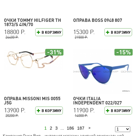
ОЧКИ TOMMY HILFIGER TH
ОПРАВА BOSS 0948 807
1873/S 4IN/70
18800 Р.
15300 Р.
В КОРЗИНУ
В КОРЗИНУ
24400 Р.
21500 Р.
-31%
-15%
ОПРАВА MISSONI MIS 0055
ОЧКИ ITALIA
J5G
INDEPENDENT 022/027
13900 Р.
11900 Р.
В КОРЗИНУ
В КОРЗИНУ
20200 Р.
14000 Р.
1
2
3
...
186
187
Следующая
Компания Очки Вип – интернет магазин элитной оригинальной