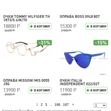
ОЧКИ TOMMY HILFIGER TH
ОПРАВА BOSS 0948 807
1873/S 4IN/70
18800 Р.
15300 Р.
В КОРЗИНУ
В КОРЗИНУ
24400 Р.
21500 Р.
-31%
-15%
ОПРАВА MISSONI MIS 0055
ОЧКИ ITALIA
J5G
INDEPENDENT 022/027
13900 Р.
11900 Р.
В КОРЗИНУ
В КОРЗИНУ
20200 Р.
14000 Р.
1
2
3
...
186
187
Следующая
Компания Очки Вип – интернет магазин элитной оригинальной