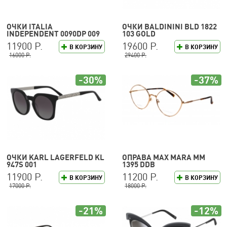
ОЧКИ ITALIA
ОЧКИ BALDININI BLD 1822
INDEPENDENT 0090DP 009
103 GOLD
120
11900 Р.
19600 Р.
В КОРЗИНУ
В КОРЗИНУ
16000 Р.
29400 Р.
-30%
-37%
ОЧКИ KARL LAGERFELD KL
ОПРАВА MAX MARA MM
947S 001
1395 DDB
11900 Р.
11200 Р.
В КОРЗИНУ
В КОРЗИНУ
17000 Р.
18000 Р.
-21%
-12%