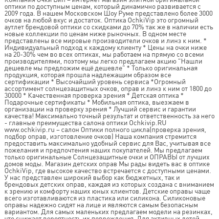
оптики по доступным ценам, который динамично развивается с
2009 года. В нашем Московском Шоу Руме представлено более 3000
очков на любой вкус и достаток. Оптика OchkiVip это огромный
аутлет брендовой оптики со скидками до 70% так же в наличии есть
новые коллекции по ценам ниже рыночных. В одном месте
представлены все мировые производители очков и линз к ним. *
Индивидуальный подход к каждому клиенту * Цены на очки ниже
на 20-30% чем во всех оптиках, мы работаем на прямую со всеми
производителями, поэтому мы легко предлагаем акцию "Нашли
дешевле мы предложим ещё дешевле" * Только оригинальная
продукция, которая прошла надлежащим образом все
сертификации * Высочайший уровень сервиса *Огромный
ассортимент солнцезащитных очков, оправ и линз к ним от 1800 до
30000 * Качественная проверка зрения * Детская оптика *
Подарочные сертификаты * Мобильная оптика, выезжаем в
организации на проверку зрения * Лучший сервис и гарантии
качества! Максимально точный результат и ответственность за него
- главные преимущества салона оптики Ochkivip.RU
www.ochkivip.ru – салон Оптики полного цикла(проверка зрения,
подбор оправ, изготовление очков) Наша компания стремится
предоставить максимально удобный сервис для Вас, учитывая все
пожелания и предпочтения наших покупателей. Мы предлагаем
только оригинальные Солнцезащитные очки и ОПРАВЫ от лучших
домов моды. Магазин детских оправ Мы рады видеть вас в оптике
OchkiVip, где высокое качество встречается с доступными ценами.
У нас представлен широкий выбор как бюджетных, так и
брендовых детских оправ, каждая из которых создана с вниманием
к зрению и комфорту наших юных клиентов. Детские оправы чаще
всего изготавливаются из пластика или силикона. Силиконовые
оправы надежно сидят на лице и являются самым безопасным
вариантом. Для самых маленьких предлагаем модели на резинках,
что снижает вероятность их повреждения. Для активных детей