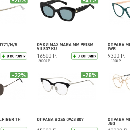
-20%
-41%
3771/N/S
ОЧКИ MAX MARA MM PRISM
ОПРАВА MI
VII 807 KU
IWB
16500 Р.
9300 Р.
В КОРЗИНУ
В КОРЗИНУ
28000 Р.
11300 Р.
-22%
-28%
LFIGER TH
ОПРАВА BOSS 0948 807
ОПРАВА MI
J5G