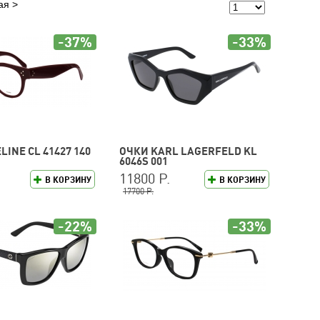
ая
-37%
-33%
LINE CL 41427 140
ОЧКИ KARL LAGERFELD KL
6046S 001
11800 Р.
В КОРЗИНУ
В КОРЗИНУ
17700 Р.
-22%
-33%