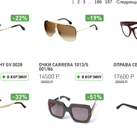
1
2
3
...
186
187
Следующ
-22%
-19%
Y GV 0028
ОЧКИ CARRERA 1013/S
ОПРАВА CE
001/86
14500 Р.
17600 Р.
В КОРЗИНУ
В КОРЗИНУ
18000 Р.
28000 Р.
-32%
-51%