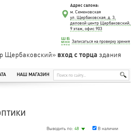
Адрес салона:
м. Семеновская
ул. Щербаковская, д. 3,
деловой центр Щербаковский,
9 этаж, офис 903
Записаться на проверку зрения
вход с торца
нтр Щербаковский»
здания
АТА
НАШ МАГАЗИН
ОПТИКИ
Выводить по:
48
В наличии