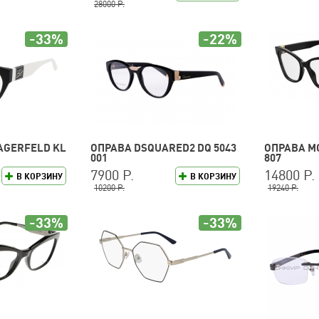
28000 Р.
-33%
-22%
AGERFELD KL
ОПРАВА DSQUARED2 DQ 5043
ОПРАВА M
001
807
7900 Р.
14800 Р.
В КОРЗИНУ
В КОРЗИНУ
10200 Р.
19240 Р.
-33%
-33%