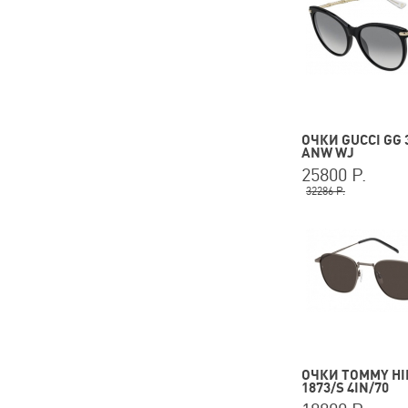
ОЧКИ GUCCI GG 
ANW WJ
25800 Р.
32286 Р.
ОЧКИ TOMMY HI
1873/S 4IN/70