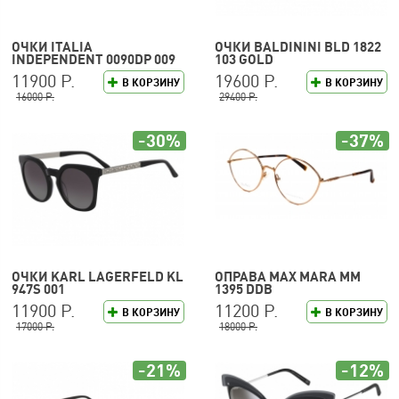
ОЧКИ ITALIA
ОЧКИ BALDININI BLD 1822
INDEPENDENT 0090DP 009
103 GOLD
120
11900 Р.
19600 Р.
В КОРЗИНУ
В КОРЗИНУ
16000 Р.
29400 Р.
-30%
-37%
ОЧКИ KARL LAGERFELD KL
ОПРАВА MAX MARA MM
947S 001
1395 DDB
11900 Р.
11200 Р.
В КОРЗИНУ
В КОРЗИНУ
17000 Р.
18000 Р.
-21%
-12%