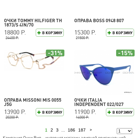
ОЧКИ TOMMY HILFIGER TH
ОПРАВА BOSS 0948 807
1873/S 4IN/70
18800 Р.
15300 Р.
В КОРЗИНУ
В КОРЗИНУ
24400 Р.
21500 Р.
-31%
-15%
ОПРАВА MISSONI MIS 0055
ОЧКИ ITALIA
J5G
INDEPENDENT 022/027
13900 Р.
11900 Р.
В КОРЗИНУ
В КОРЗИНУ
20200 Р.
14000 Р.
1
2
3
...
186
187
Следующая
Компания Очки Вип – интернет магазин элитной оригинальной