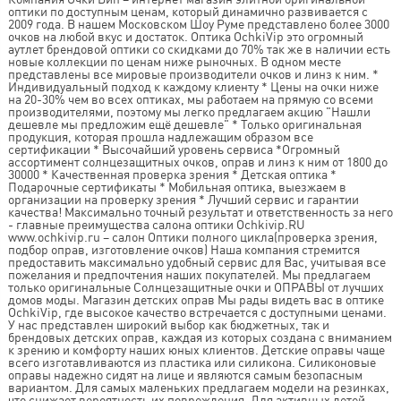
оптики по доступным ценам, который динамично развивается с
2009 года. В нашем Московском Шоу Руме представлено более 3000
очков на любой вкус и достаток. Оптика OchkiVip это огромный
аутлет брендовой оптики со скидками до 70% так же в наличии есть
новые коллекции по ценам ниже рыночных. В одном месте
представлены все мировые производители очков и линз к ним. *
Индивидуальный подход к каждому клиенту * Цены на очки ниже
на 20-30% чем во всех оптиках, мы работаем на прямую со всеми
производителями, поэтому мы легко предлагаем акцию "Нашли
дешевле мы предложим ещё дешевле" * Только оригинальная
продукция, которая прошла надлежащим образом все
сертификации * Высочайший уровень сервиса *Огромный
ассортимент солнцезащитных очков, оправ и линз к ним от 1800 до
30000 * Качественная проверка зрения * Детская оптика *
Подарочные сертификаты * Мобильная оптика, выезжаем в
организации на проверку зрения * Лучший сервис и гарантии
качества! Максимально точный результат и ответственность за него
- главные преимущества салона оптики Ochkivip.RU
www.ochkivip.ru – салон Оптики полного цикла(проверка зрения,
подбор оправ, изготовление очков) Наша компания стремится
предоставить максимально удобный сервис для Вас, учитывая все
пожелания и предпочтения наших покупателей. Мы предлагаем
только оригинальные Солнцезащитные очки и ОПРАВЫ от лучших
домов моды. Магазин детских оправ Мы рады видеть вас в оптике
OchkiVip, где высокое качество встречается с доступными ценами.
У нас представлен широкий выбор как бюджетных, так и
брендовых детских оправ, каждая из которых создана с вниманием
к зрению и комфорту наших юных клиентов. Детские оправы чаще
всего изготавливаются из пластика или силикона. Силиконовые
оправы надежно сидят на лице и являются самым безопасным
вариантом. Для самых маленьких предлагаем модели на резинках,
что снижает вероятность их повреждения. Для активных детей