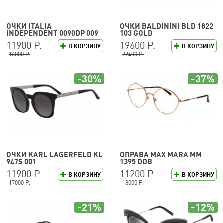
ОЧКИ ITALIA
ОЧКИ BALDININI BLD 1822
INDEPENDENT 0090DP 009
103 GOLD
120
11900 Р.
19600 Р.
В КОРЗИНУ
В КОРЗИНУ
16000 Р.
29400 Р.
-30%
-37%
ОЧКИ KARL LAGERFELD KL
ОПРАВА MAX MARA MM
947S 001
1395 DDB
11900 Р.
11200 Р.
В КОРЗИНУ
В КОРЗИНУ
17000 Р.
18000 Р.
-21%
-12%