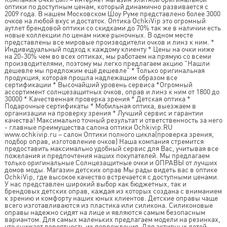
оптики по доступным ценам, который динамично развивается с
2009 года. В нашем Московском Шоу Руме представлено более 3000
очков на любой вкус и достаток. Оптика OchkiVip это огромный
аутлет брендовой оптики со скидками до 70% так же в наличии есть
новые коллекции по ценам ниже рыночных. В одном месте
представлены все мировые производители очков и линз к ним. *
Индивидуальный подход к каждому клиенту * Цены на очки ниже
на 20-30% чем во всех оптиках, мы работаем на прямую со всеми
производителями, поэтому мы легко предлагаем акцию "Нашли
дешевле мы предложим ещё дешевле" * Только оригинальная
продукция, которая прошла надлежащим образом все
сертификации * Высочайший уровень сервиса *Огромный
ассортимент солнцезащитных очков, оправ и линз к ним от 1800 до
30000 * Качественная проверка зрения * Детская оптика *
Подарочные сертификаты * Мобильная оптика, выезжаем в
организации на проверку зрения * Лучший сервис и гарантии
качества! Максимально точный результат и ответственность за него
- главные преимущества салона оптики Ochkivip.RU
www.ochkivip.ru – салон Оптики полного цикла(проверка зрения,
подбор оправ, изготовление очков) Наша компания стремится
предоставить максимально удобный сервис для Вас, учитывая все
пожелания и предпочтения наших покупателей. Мы предлагаем
только оригинальные Солнцезащитные очки и ОПРАВЫ от лучших
домов моды. Магазин детских оправ Мы рады видеть вас в оптике
OchkiVip, где высокое качество встречается с доступными ценами.
У нас представлен широкий выбор как бюджетных, так и
брендовых детских оправ, каждая из которых создана с вниманием
к зрению и комфорту наших юных клиентов. Детские оправы чаще
всего изготавливаются из пластика или силикона. Силиконовые
оправы надежно сидят на лице и являются самым безопасным
вариантом. Для самых маленьких предлагаем модели на резинках,
что снижает вероятность их повреждения. Для активных детей