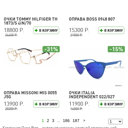
ОЧКИ TOMMY HILFIGER TH
ОПРАВА BOSS 0948 807
1873/S 4IN/70
18800 Р.
15300 Р.
В КОРЗИНУ
В КОРЗИНУ
24400 Р.
21500 Р.
-31%
-15%
ОПРАВА MISSONI MIS 0055
ОЧКИ ITALIA
J5G
INDEPENDENT 022/027
13900 Р.
11900 Р.
В КОРЗИНУ
В КОРЗИНУ
20200 Р.
14000 Р.
1
2
3
...
186
187
Следующая
Компания Очки Вип – интернет магазин элитной оригинальной