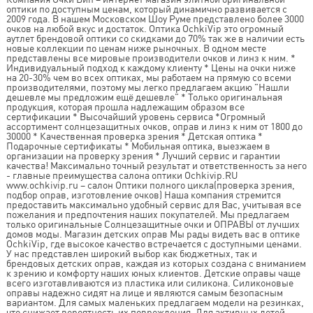
оптики по доступным ценам, который динамично развивается с
2009 года. В нашем Московском Шоу Руме представлено более 3000
очков на любой вкус и достаток. Оптика OchkiVip это огромный
аутлет брендовой оптики со скидками до 70% так же в наличии есть
новые коллекции по ценам ниже рыночных. В одном месте
представлены все мировые производители очков и линз к ним. *
Индивидуальный подход к каждому клиенту * Цены на очки ниже
на 20-30% чем во всех оптиках, мы работаем на прямую со всеми
производителями, поэтому мы легко предлагаем акцию "Нашли
дешевле мы предложим ещё дешевле" * Только оригинальная
продукция, которая прошла надлежащим образом все
сертификации * Высочайший уровень сервиса *Огромный
ассортимент солнцезащитных очков, оправ и линз к ним от 1800 до
30000 * Качественная проверка зрения * Детская оптика *
Подарочные сертификаты * Мобильная оптика, выезжаем в
организации на проверку зрения * Лучший сервис и гарантии
качества! Максимально точный результат и ответственность за него
- главные преимущества салона оптики Ochkivip.RU
www.ochkivip.ru – салон Оптики полного цикла(проверка зрения,
подбор оправ, изготовление очков) Наша компания стремится
предоставить максимально удобный сервис для Вас, учитывая все
пожелания и предпочтения наших покупателей. Мы предлагаем
только оригинальные Солнцезащитные очки и ОПРАВЫ от лучших
домов моды. Магазин детских оправ Мы рады видеть вас в оптике
OchkiVip, где высокое качество встречается с доступными ценами.
У нас представлен широкий выбор как бюджетных, так и
брендовых детских оправ, каждая из которых создана с вниманием
к зрению и комфорту наших юных клиентов. Детские оправы чаще
всего изготавливаются из пластика или силикона. Силиконовые
оправы надежно сидят на лице и являются самым безопасным
вариантом. Для самых маленьких предлагаем модели на резинках,
что снижает вероятность их повреждения. Для активных детей