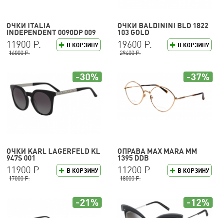
ОЧКИ ITALIA
ОЧКИ BALDININI BLD 1822
INDEPENDENT 0090DP 009
103 GOLD
120
11900 Р.
19600 Р.
В КОРЗИНУ
В КОРЗИНУ
16000 Р.
29400 Р.
-30%
-37%
ОЧКИ KARL LAGERFELD KL
ОПРАВА MAX MARA MM
947S 001
1395 DDB
11900 Р.
11200 Р.
В КОРЗИНУ
В КОРЗИНУ
17000 Р.
18000 Р.
-21%
-12%