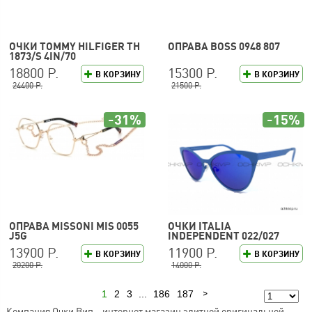
ОЧКИ TOMMY HILFIGER TH
ОПРАВА BOSS 0948 807
1873/S 4IN/70
18800 Р.
15300 Р.
В КОРЗИНУ
В КОРЗИНУ
24400 Р.
21500 Р.
-31%
-15%
ОПРАВА MISSONI MIS 0055
ОЧКИ ITALIA
J5G
INDEPENDENT 022/027
13900 Р.
11900 Р.
В КОРЗИНУ
В КОРЗИНУ
20200 Р.
14000 Р.
1
2
3
...
186
187
Следующая
Компания Очки Вип – интернет магазин элитной оригинальной