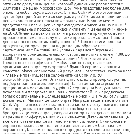
оптики по доступным ценам, который динамично развивается с
2009 года. В нашем Московском Шоу Руме представлено более 3000
очков на любой вкус и достаток. Оптика OchkiVip это огромный
аутлет брендовой оптики со скидками до 70% так же в наличии есть
новые коллекции по ценам ниже рыночных. В одном месте
представлены все мировые производители очков и линз к ним. *
Индивидуальный подход к каждому клиенту * Цены на очки ниже
на 20-30% чем во всех оптиках, мы работаем на прямую со всеми
производителями, поэтому мы легко предлагаем акцию "Нашли
дешевле мы предложим ещё дешевле" * Только оригинальная
продукция, которая прошла надлежащим образом все
сертификации * Высочайший уровень сервиса *Огромный
ассортимент солнцезащитных очков, оправ и линз к ним от 1800 до
30000 * Качественная проверка зрения * Детская оптика *
Подарочные сертификаты * Мобильная оптика, выезжаем в
организации на проверку зрения * Лучший сервис и гарантии
качества! Максимально точный результат и ответственность за него
- главные преимущества салона оптики Ochkivip.RU
www.ochkivip.ru – салон Оптики полного цикла(проверка зрения,
подбор оправ, изготовление очков) Наша компания стремится
предоставить максимально удобный сервис для Вас, учитывая все
пожелания и предпочтения наших покупателей. Мы предлагаем
только оригинальные Солнцезащитные очки и ОПРАВЫ от лучших
домов моды. Магазин детских оправ Мы рады видеть вас в оптике
OchkiVip, где высокое качество встречается с доступными ценами.
У нас представлен широкий выбор как бюджетных, так и
брендовых детских оправ, каждая из которых создана с вниманием
к зрению и комфорту наших юных клиентов. Детские оправы чаще
всего изготавливаются из пластика или силикона. Силиконовые
оправы надежно сидят на лице и являются самым безопасным
вариантом. Для самых маленьких предлагаем модели на резинках,
что снижает вероятность их повреждения. Для активных детей