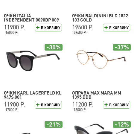
ОЧКИ ITALIA
ОЧКИ BALDININI BLD 1822
INDEPENDENT 0090DP 009
103 GOLD
120
11900 Р.
19600 Р.
В КОРЗИНУ
В КОРЗИНУ
16000 Р.
29400 Р.
-30%
-37%
ОЧКИ KARL LAGERFELD KL
ОПРАВА MAX MARA MM
947S 001
1395 DDB
11900 Р.
11200 Р.
В КОРЗИНУ
В КОРЗИНУ
17000 Р.
18000 Р.
-21%
-12%