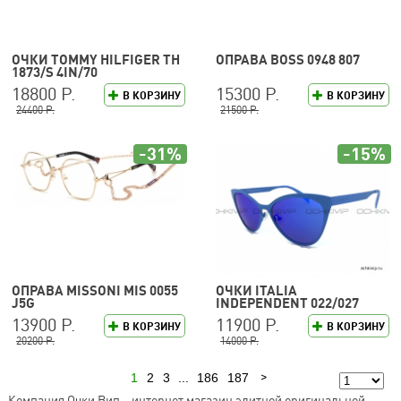
ОЧКИ TOMMY HILFIGER TH
ОПРАВА BOSS 0948 807
1873/S 4IN/70
18800 Р.
15300 Р.
В КОРЗИНУ
В КОРЗИНУ
24400 Р.
21500 Р.
-31%
-15%
ОПРАВА MISSONI MIS 0055
ОЧКИ ITALIA
J5G
INDEPENDENT 022/027
13900 Р.
11900 Р.
В КОРЗИНУ
В КОРЗИНУ
20200 Р.
14000 Р.
1
2
3
...
186
187
Следующая
Компания Очки Вип – интернет магазин элитной оригинальной