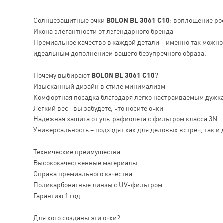
Солнцезащитные очки
BOLON BL 3061 C10
: воплощение ро
Икона элегантности от легендарного бренда
Премиальное качество в каждой детали – именно так можн
идеальным дополнением вашего безупречного образа.
Почему выбирают
BOLON BL 3061 C10
?
Изысканный дизайн в стиле минимализм
Комфортная посадка благодаря легко настраиваемым дужк
Легкий вес– вы забудете, что носите очки
Надежная защита от ультрафиолета с фильтром класса 3N
Универсальность – подходят как для деловых встреч, так и 
Технические преимущества
Высококачественные материалы:
Оправа премиального качества
Поликарбонатные линзы с UV-фильтром
Гарантию 1 год
Для кого созданы эти очки?