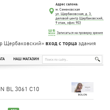
Адрес салона:
м. Семеновская
ул. Щербаковская, д. 3,
деловой центр Щербаковский,
9 этаж, офис 903
Записаться на проверку зрения
вход с торца
нтр Щербаковский»
здания
АТА
НАШ МАГАЗИН
N BL 3061 C10
BOLON