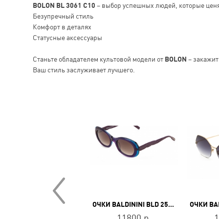
BOLON BL 3061 C10
– выбор успешных людей, которые ценя
Безупречный стиль
Комфорт в деталях
Статусные аксессуары
Станьте обладателем культовой модели от
BOLON
– закажит
Ваш стиль заслуживает лучшего.
ОЧКИ BALDININI BLD 2324 MGF 603
ОЧКИ BALDININI BLD 2516 PF 103
15800 р.
11800 р.
1