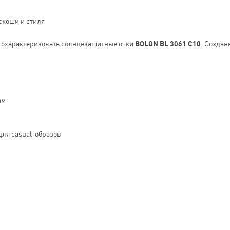
скоши и стиля
о охарактеризовать солнцезащитные очки
BOLON BL 3061 C10
. Создан
ам
для casual-образов