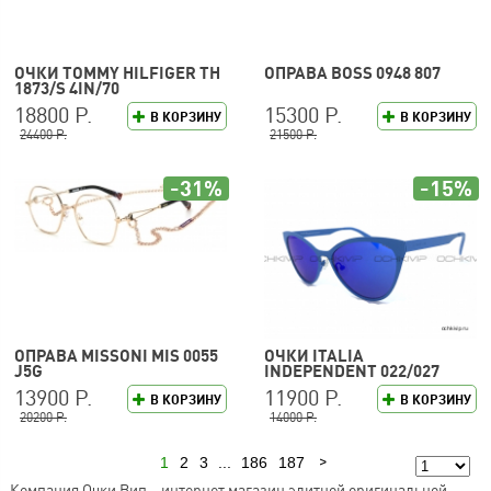
ОЧКИ TOMMY HILFIGER TH
ОПРАВА BOSS 0948 807
1873/S 4IN/70
18800 Р.
15300 Р.
В КОРЗИНУ
В КОРЗИНУ
24400 Р.
21500 Р.
-31%
-15%
ОПРАВА MISSONI MIS 0055
ОЧКИ ITALIA
J5G
INDEPENDENT 022/027
13900 Р.
11900 Р.
В КОРЗИНУ
В КОРЗИНУ
20200 Р.
14000 Р.
1
2
3
...
186
187
Следующая
Компания Очки Вип – интернет магазин элитной оригинальной