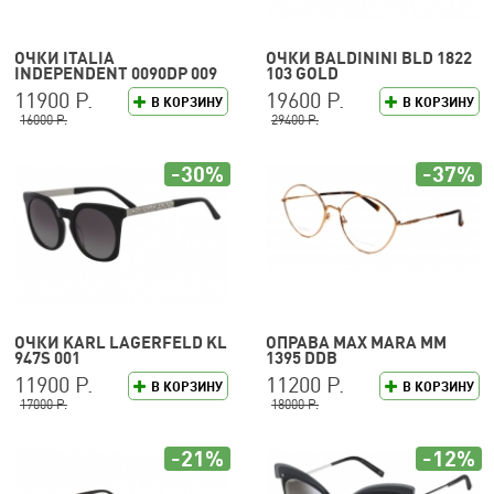
ОЧКИ ITALIA
ОЧКИ BALDININI BLD 1822
INDEPENDENT 0090DP 009
103 GOLD
120
11900 Р.
19600 Р.
В КОРЗИНУ
В КОРЗИНУ
16000 Р.
29400 Р.
-30%
-37%
ОЧКИ KARL LAGERFELD KL
ОПРАВА MAX MARA MM
947S 001
1395 DDB
11900 Р.
11200 Р.
В КОРЗИНУ
В КОРЗИНУ
17000 Р.
18000 Р.
-21%
-12%