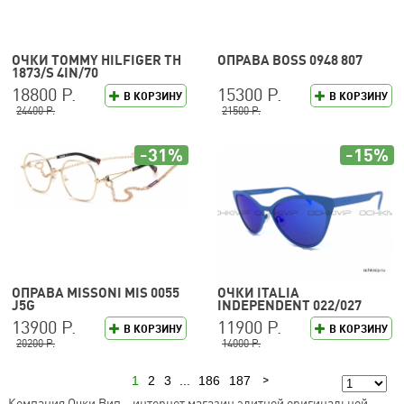
ОЧКИ TOMMY HILFIGER TH
ОПРАВА BOSS 0948 807
1873/S 4IN/70
18800 Р.
15300 Р.
В КОРЗИНУ
В КОРЗИНУ
24400 Р.
21500 Р.
-31%
-15%
ОПРАВА MISSONI MIS 0055
ОЧКИ ITALIA
J5G
INDEPENDENT 022/027
13900 Р.
11900 Р.
В КОРЗИНУ
В КОРЗИНУ
20200 Р.
14000 Р.
1
2
3
...
186
187
Следующая
Компания Очки Вип – интернет магазин элитной оригинальной