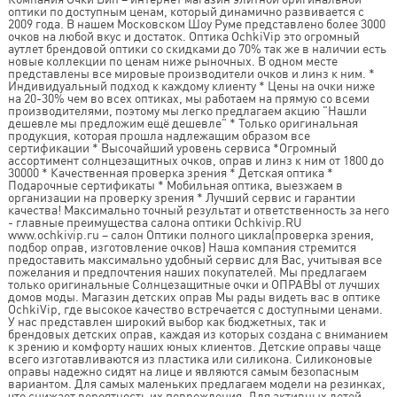
оптики по доступным ценам, который динамично развивается с
2009 года. В нашем Московском Шоу Руме представлено более 3000
очков на любой вкус и достаток. Оптика OchkiVip это огромный
аутлет брендовой оптики со скидками до 70% так же в наличии есть
новые коллекции по ценам ниже рыночных. В одном месте
представлены все мировые производители очков и линз к ним. *
Индивидуальный подход к каждому клиенту * Цены на очки ниже
на 20-30% чем во всех оптиках, мы работаем на прямую со всеми
производителями, поэтому мы легко предлагаем акцию "Нашли
дешевле мы предложим ещё дешевле" * Только оригинальная
продукция, которая прошла надлежащим образом все
сертификации * Высочайший уровень сервиса *Огромный
ассортимент солнцезащитных очков, оправ и линз к ним от 1800 до
30000 * Качественная проверка зрения * Детская оптика *
Подарочные сертификаты * Мобильная оптика, выезжаем в
организации на проверку зрения * Лучший сервис и гарантии
качества! Максимально точный результат и ответственность за него
- главные преимущества салона оптики Ochkivip.RU
www.ochkivip.ru – салон Оптики полного цикла(проверка зрения,
подбор оправ, изготовление очков) Наша компания стремится
предоставить максимально удобный сервис для Вас, учитывая все
пожелания и предпочтения наших покупателей. Мы предлагаем
только оригинальные Солнцезащитные очки и ОПРАВЫ от лучших
домов моды. Магазин детских оправ Мы рады видеть вас в оптике
OchkiVip, где высокое качество встречается с доступными ценами.
У нас представлен широкий выбор как бюджетных, так и
брендовых детских оправ, каждая из которых создана с вниманием
к зрению и комфорту наших юных клиентов. Детские оправы чаще
всего изготавливаются из пластика или силикона. Силиконовые
оправы надежно сидят на лице и являются самым безопасным
вариантом. Для самых маленьких предлагаем модели на резинках,
что снижает вероятность их повреждения. Для активных детей