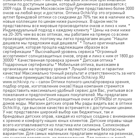
оптики по доступным ценам, который динамично развивается с
2009 года. В нашем Московском Шоу Руме представлено более 3000
очков на любой вкус и достаток. Оптика OchkiVip это огромный
аутлет брендовой оптики со скидками до 70% так же в наличии есть
новые коллекции по ценам ниже рыночных. В одном месте
представлены все мировые производители очков и линз к ним. *
Индивидуальный подход к каждому клиенту * Цены на очки ниже
на 20-30% чем во всех оптиках, мы работаем на прямую со всеми
производителями, поэтому мы легко предлагаем акцию "Нашли
дешевле мы предложим ещё дешевле" * Только оригинальная
продукция, которая прошла надлежащим образом все
сертификации * Высочайший уровень сервиса *Огромный
ассортимент солнцезащитных очков, оправ и линз к ним от 1800 до
30000 * Качественная проверка зрения * Детская оптика *
Подарочные сертификаты * Мобильная оптика, выезжаем в
организации на проверку зрения * Лучший сервис и гарантии
качества! Максимально точный результат и ответственность за него
- главные преимущества салона оптики Ochkivip.RU
www.ochkivip.ru – салон Оптики полного цикла(проверка зрения,
подбор оправ, изготовление очков) Наша компания стремится
предоставить максимально удобный сервис для Вас, учитывая все
пожелания и предпочтения наших покупателей. Мы предлагаем
только оригинальные Солнцезащитные очки и ОПРАВЫ от лучших
домов моды. Магазин детских оправ Мы рады видеть вас в оптике
OchkiVip, где высокое качество встречается с доступными ценами.
У нас представлен широкий выбор как бюджетных, так и
брендовых детских оправ, каждая из которых создана с вниманием
к зрению и комфорту наших юных клиентов. Детские оправы чаще
всего изготавливаются из пластика или силикона. Силиконовые
оправы надежно сидят на лице и являются самым безопасным
вариантом. Для самых маленьких предлагаем модели на резинках,
что снижает вероятность их повреждения. Для активных детей