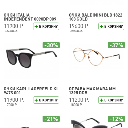
ОЧКИ ITALIA
ОЧКИ BALDININI BLD 1822
INDEPENDENT 0090DP 009
103 GOLD
120
11900 Р.
19600 Р.
В КОРЗИНУ
В КОРЗИНУ
16000 Р.
29400 Р.
-30%
-37%
ОЧКИ KARL LAGERFELD KL
ОПРАВА MAX MARA MM
947S 001
1395 DDB
11900 Р.
11200 Р.
В КОРЗИНУ
В КОРЗИНУ
17000 Р.
18000 Р.
-21%
-12%