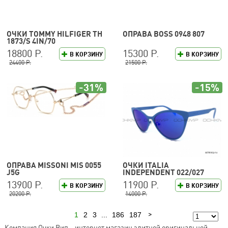
ОЧКИ TOMMY HILFIGER TH
ОПРАВА BOSS 0948 807
1873/S 4IN/70
18800 Р.
15300 Р.
В КОРЗИНУ
В КОРЗИНУ
24400 Р.
21500 Р.
-31%
-15%
ОПРАВА MISSONI MIS 0055
ОЧКИ ITALIA
J5G
INDEPENDENT 022/027
13900 Р.
11900 Р.
В КОРЗИНУ
В КОРЗИНУ
20200 Р.
14000 Р.
1
2
3
...
186
187
Следующая
Компания Очки Вип – интернет магазин элитной оригинальной