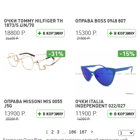
ОЧКИ TOMMY HILFIGER TH
ОПРАВА BOSS 0948 807
1873/S 4IN/70
18800 Р.
15300 Р.
В КОРЗИНУ
В КОРЗИНУ
24400 Р.
21500 Р.
-31%
-15%
ОПРАВА MISSONI MIS 0055
ОЧКИ ITALIA
J5G
INDEPENDENT 022/027
13900 Р.
11900 Р.
В КОРЗИНУ
В КОРЗИНУ
20200 Р.
14000 Р.
1
2
3
...
186
187
Следующая
Компания Очки Вип – интернет магазин элитной оригинальной