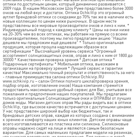
оптики по доступным ценам, который динамично развивается с
2009 года. В нашем Московском Шоу Руме представлено более 3000
очков на любой вкус и достаток. Оптика OchkiVip это огромный
аутлет брендовой оптики со скидками до 70% так же в наличии есть
новые коллекции по ценам ниже рыночных. В одном месте
представлены все мировые производители очков и линз к ним. *
Индивидуальный подход к каждому клиенту * Цены на очки ниже
на 20-30% чем во всех оптиках, мы работаем на прямую со всеми
производителями, поэтому мы легко предлагаем акцию "Нашли
дешевле мы предложим ещё дешевле" * Только оригинальная
продукция, которая прошла надлежащим образом все
сертификации * Высочайший уровень сервиса *Огромный
ассортимент солнцезащитных очков, оправ и линз к ним от 1800 до
30000 * Качественная проверка зрения * Детская оптика *
Подарочные сертификаты * Мобильная оптика, выезжаем в
организации на проверку зрения * Лучший сервис и гарантии
качества! Максимально точный результат и ответственность за него
- главные преимущества салона оптики Ochkivip.RU
www.ochkivip.ru – салон Оптики полного цикла(проверка зрения,
подбор оправ, изготовление очков) Наша компания стремится
предоставить максимально удобный сервис для Вас, учитывая все
пожелания и предпочтения наших покупателей. Мы предлагаем
только оригинальные Солнцезащитные очки и ОПРАВЫ от лучших
домов моды. Магазин детских оправ Мы рады видеть вас в оптике
OchkiVip, где высокое качество встречается с доступными ценами.
У нас представлен широкий выбор как бюджетных, так и
брендовых детских оправ, каждая из которых создана с вниманием
к зрению и комфорту наших юных клиентов. Детские оправы чаще
всего изготавливаются из пластика или силикона. Силиконовые
оправы надежно сидят на лице и являются самым безопасным
вариантом. Для самых маленьких предлагаем модели на резинках,
что снижает вероятность их повреждения. Для активных детей