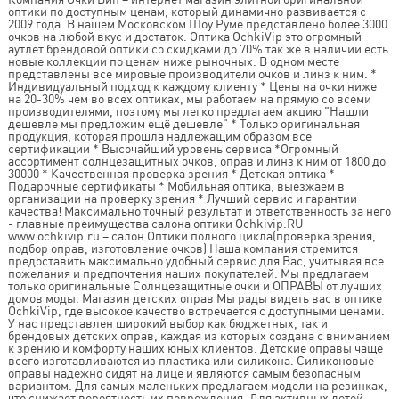
оптики по доступным ценам, который динамично развивается с
2009 года. В нашем Московском Шоу Руме представлено более 3000
очков на любой вкус и достаток. Оптика OchkiVip это огромный
аутлет брендовой оптики со скидками до 70% так же в наличии есть
новые коллекции по ценам ниже рыночных. В одном месте
представлены все мировые производители очков и линз к ним. *
Индивидуальный подход к каждому клиенту * Цены на очки ниже
на 20-30% чем во всех оптиках, мы работаем на прямую со всеми
производителями, поэтому мы легко предлагаем акцию "Нашли
дешевле мы предложим ещё дешевле" * Только оригинальная
продукция, которая прошла надлежащим образом все
сертификации * Высочайший уровень сервиса *Огромный
ассортимент солнцезащитных очков, оправ и линз к ним от 1800 до
30000 * Качественная проверка зрения * Детская оптика *
Подарочные сертификаты * Мобильная оптика, выезжаем в
организации на проверку зрения * Лучший сервис и гарантии
качества! Максимально точный результат и ответственность за него
- главные преимущества салона оптики Ochkivip.RU
www.ochkivip.ru – салон Оптики полного цикла(проверка зрения,
подбор оправ, изготовление очков) Наша компания стремится
предоставить максимально удобный сервис для Вас, учитывая все
пожелания и предпочтения наших покупателей. Мы предлагаем
только оригинальные Солнцезащитные очки и ОПРАВЫ от лучших
домов моды. Магазин детских оправ Мы рады видеть вас в оптике
OchkiVip, где высокое качество встречается с доступными ценами.
У нас представлен широкий выбор как бюджетных, так и
брендовых детских оправ, каждая из которых создана с вниманием
к зрению и комфорту наших юных клиентов. Детские оправы чаще
всего изготавливаются из пластика или силикона. Силиконовые
оправы надежно сидят на лице и являются самым безопасным
вариантом. Для самых маленьких предлагаем модели на резинках,
что снижает вероятность их повреждения. Для активных детей