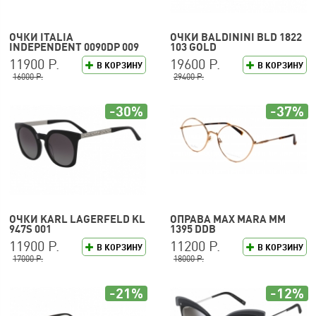
ОЧКИ ITALIA
ОЧКИ BALDININI BLD 1822
INDEPENDENT 0090DP 009
103 GOLD
120
11900 Р.
19600 Р.
В КОРЗИНУ
В КОРЗИНУ
16000 Р.
29400 Р.
-30%
-37%
ОЧКИ KARL LAGERFELD KL
ОПРАВА MAX MARA MM
947S 001
1395 DDB
11900 Р.
11200 Р.
В КОРЗИНУ
В КОРЗИНУ
17000 Р.
18000 Р.
-21%
-12%