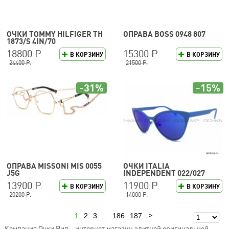
ОЧКИ TOMMY HILFIGER TH
ОПРАВА BOSS 0948 807
1873/S 4IN/70
18800 Р.
15300 Р.
В КОРЗИНУ
В КОРЗИНУ
24400 Р.
21500 Р.
-31%
-15%
ОПРАВА MISSONI MIS 0055
ОЧКИ ITALIA
J5G
INDEPENDENT 022/027
13900 Р.
11900 Р.
В КОРЗИНУ
В КОРЗИНУ
20200 Р.
14000 Р.
1
2
3
...
186
187
Следующая
Компания Очки Вип – интернет магазин элитной оригинальной