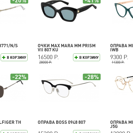
-20%
-41%
3771/N/S
ОЧКИ MAX MARA MM PRISM
ОПРАВА MI
VII 807 KU
IWB
16500 Р.
9300 Р.
В КОРЗИНУ
В КОРЗИНУ
28000 Р.
11300 Р.
-22%
-28%
LFIGER TH
ОПРАВА BOSS 0948 807
ОПРАВА MI
J5G