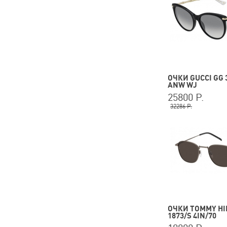
ОЧКИ GUCCI GG 
ANW WJ
25800 Р.
32286 Р.
ОЧКИ TOMMY HI
1873/S 4IN/70