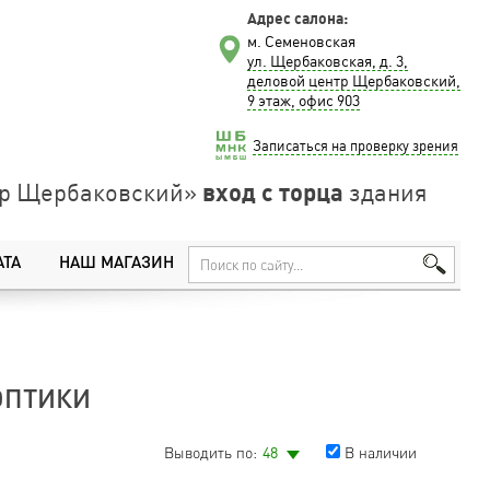
Адрес салона:
м. Семеновская
ул. Щербаковская, д. 3,
деловой центр Щербаковский,
9 этаж, офис 903
Записаться на проверку зрения
вход с торца
нтр Щербаковский»
здания
АТА
НАШ МАГАЗИН
ОПТИКИ
Выводить по:
48
В наличии