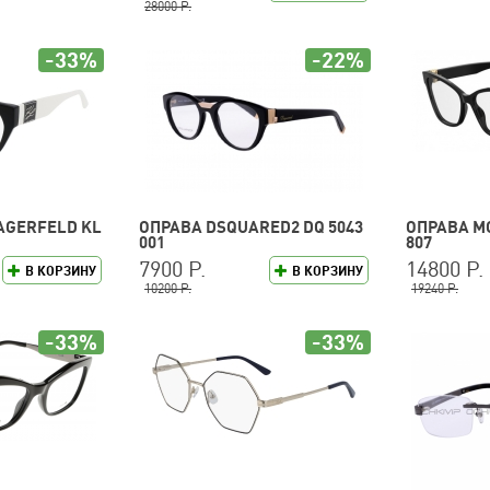
28000 Р.
-33%
-22%
AGERFELD KL
ОПРАВА DSQUARED2 DQ 5043
ОПРАВА M
001
807
7900 Р.
14800 Р.
В КОРЗИНУ
В КОРЗИНУ
10200 Р.
19240 Р.
-33%
-33%