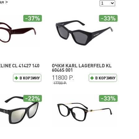
ая
-37%
-33%
LINE CL 41427 140
ОЧКИ KARL LAGERFELD KL
6046S 001
11800 Р.
В КОРЗИНУ
В КОРЗИНУ
17700 Р.
-22%
-33%