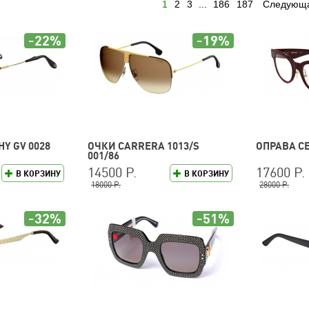
1
2
3
...
186
187
Следующ
-22%
-19%
Y GV 0028
ОЧКИ CARRERA 1013/S
ОПРАВА CE
001/86
14500 Р.
17600 Р.
В КОРЗИНУ
В КОРЗИНУ
18000 Р.
28000 Р.
-32%
-51%