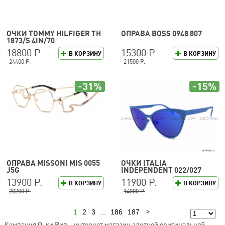
ОЧКИ TOMMY HILFIGER TH
ОПРАВА BOSS 0948 807
1873/S 4IN/70
18800 Р.
15300 Р.
В КОРЗИНУ
В КОРЗИНУ
24400 Р.
21500 Р.
-31%
-15%
ОПРАВА MISSONI MIS 0055
ОЧКИ ITALIA
J5G
INDEPENDENT 022/027
13900 Р.
11900 Р.
В КОРЗИНУ
В КОРЗИНУ
20200 Р.
14000 Р.
1
2
3
...
186
187
Следующая
Компания Очки Вип – интернет магазин элитной оригинальной