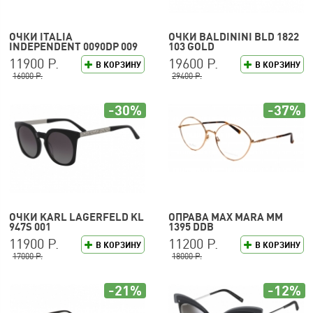
ОЧКИ ITALIA
ОЧКИ BALDININI BLD 1822
INDEPENDENT 0090DP 009
103 GOLD
120
11900 Р.
19600 Р.
В КОРЗИНУ
В КОРЗИНУ
16000 Р.
29400 Р.
-30%
-37%
ОЧКИ KARL LAGERFELD KL
ОПРАВА MAX MARA MM
947S 001
1395 DDB
11900 Р.
11200 Р.
В КОРЗИНУ
В КОРЗИНУ
17000 Р.
18000 Р.
-21%
-12%