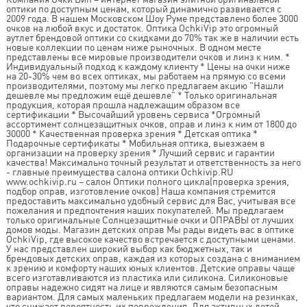
оптики по доступным ценам, который динамично развивается с
2009 года. В нашем Московском Шоу Руме представлено более 3000
очков на любой вкус и достаток. Оптика OchkiVip это огромный
аутлет брендовой оптики со скидками до 70% так же в наличии есть
новые коллекции по ценам ниже рыночных. В одном месте
представлены все мировые производители очков и линз к ним. *
Индивидуальный подход к каждому клиенту * Цены на очки ниже
на 20-30% чем во всех оптиках, мы работаем на прямую со всеми
производителями, поэтому мы легко предлагаем акцию "Нашли
дешевле мы предложим ещё дешевле" * Только оригинальная
продукция, которая прошла надлежащим образом все
сертификации * Высочайший уровень сервиса *Огромный
ассортимент солнцезащитных очков, оправ и линз к ним от 1800 до
30000 * Качественная проверка зрения * Детская оптика *
Подарочные сертификаты * Мобильная оптика, выезжаем в
организации на проверку зрения * Лучший сервис и гарантии
качества! Максимально точный результат и ответственность за него
- главные преимущества салона оптики Ochkivip.RU
www.ochkivip.ru – салон Оптики полного цикла(проверка зрения,
подбор оправ, изготовление очков) Наша компания стремится
предоставить максимально удобный сервис для Вас, учитывая все
пожелания и предпочтения наших покупателей. Мы предлагаем
только оригинальные Солнцезащитные очки и ОПРАВЫ от лучших
домов моды. Магазин детских оправ Мы рады видеть вас в оптике
OchkiVip, где высокое качество встречается с доступными ценами.
У нас представлен широкий выбор как бюджетных, так и
брендовых детских оправ, каждая из которых создана с вниманием
к зрению и комфорту наших юных клиентов. Детские оправы чаще
всего изготавливаются из пластика или силикона. Силиконовые
оправы надежно сидят на лице и являются самым безопасным
вариантом. Для самых маленьких предлагаем модели на резинках,
что снижает вероятность их повреждения. Для активных детей