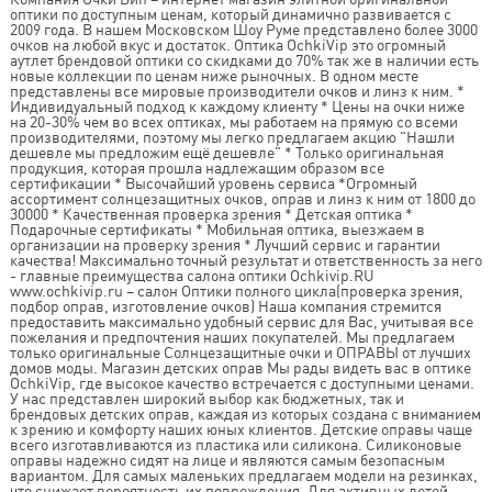
оптики по доступным ценам, который динамично развивается с
2009 года. В нашем Московском Шоу Руме представлено более 3000
очков на любой вкус и достаток. Оптика OchkiVip это огромный
аутлет брендовой оптики со скидками до 70% так же в наличии есть
новые коллекции по ценам ниже рыночных. В одном месте
представлены все мировые производители очков и линз к ним. *
Индивидуальный подход к каждому клиенту * Цены на очки ниже
на 20-30% чем во всех оптиках, мы работаем на прямую со всеми
производителями, поэтому мы легко предлагаем акцию "Нашли
дешевле мы предложим ещё дешевле" * Только оригинальная
продукция, которая прошла надлежащим образом все
сертификации * Высочайший уровень сервиса *Огромный
ассортимент солнцезащитных очков, оправ и линз к ним от 1800 до
30000 * Качественная проверка зрения * Детская оптика *
Подарочные сертификаты * Мобильная оптика, выезжаем в
организации на проверку зрения * Лучший сервис и гарантии
качества! Максимально точный результат и ответственность за него
- главные преимущества салона оптики Ochkivip.RU
www.ochkivip.ru – салон Оптики полного цикла(проверка зрения,
подбор оправ, изготовление очков) Наша компания стремится
предоставить максимально удобный сервис для Вас, учитывая все
пожелания и предпочтения наших покупателей. Мы предлагаем
только оригинальные Солнцезащитные очки и ОПРАВЫ от лучших
домов моды. Магазин детских оправ Мы рады видеть вас в оптике
OchkiVip, где высокое качество встречается с доступными ценами.
У нас представлен широкий выбор как бюджетных, так и
брендовых детских оправ, каждая из которых создана с вниманием
к зрению и комфорту наших юных клиентов. Детские оправы чаще
всего изготавливаются из пластика или силикона. Силиконовые
оправы надежно сидят на лице и являются самым безопасным
вариантом. Для самых маленьких предлагаем модели на резинках,
что снижает вероятность их повреждения. Для активных детей