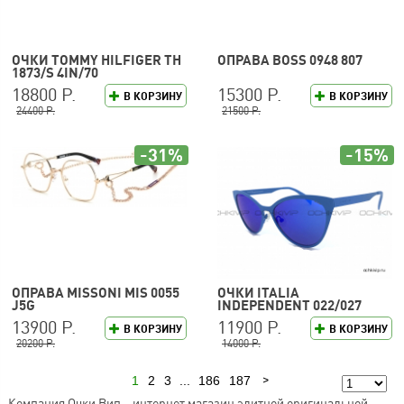
ОЧКИ TOMMY HILFIGER TH
ОПРАВА BOSS 0948 807
1873/S 4IN/70
18800 Р.
15300 Р.
В КОРЗИНУ
В КОРЗИНУ
24400 Р.
21500 Р.
-31%
-15%
ОПРАВА MISSONI MIS 0055
ОЧКИ ITALIA
J5G
INDEPENDENT 022/027
13900 Р.
11900 Р.
В КОРЗИНУ
В КОРЗИНУ
20200 Р.
14000 Р.
1
2
3
...
186
187
Следующая
Компания Очки Вип – интернет магазин элитной оригинальной