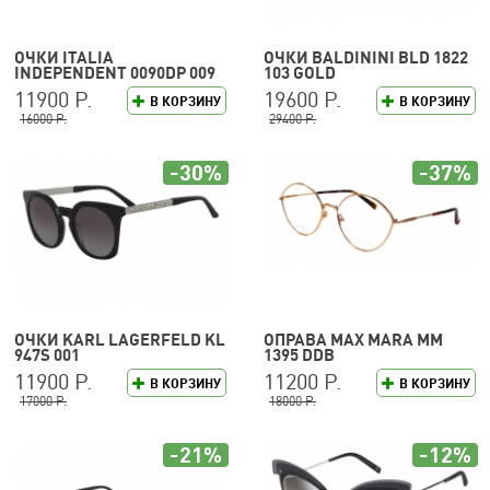
ОЧКИ ITALIA
ОЧКИ BALDININI BLD 1822
INDEPENDENT 0090DP 009
103 GOLD
120
11900 Р.
19600 Р.
В КОРЗИНУ
В КОРЗИНУ
16000 Р.
29400 Р.
-30%
-37%
ОЧКИ KARL LAGERFELD KL
ОПРАВА MAX MARA MM
947S 001
1395 DDB
11900 Р.
11200 Р.
В КОРЗИНУ
В КОРЗИНУ
17000 Р.
18000 Р.
-21%
-12%