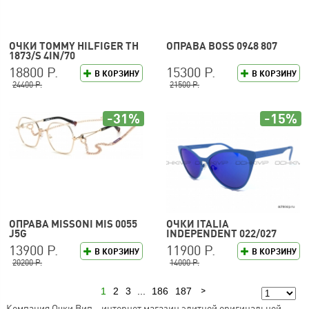
ОЧКИ TOMMY HILFIGER TH
ОПРАВА BOSS 0948 807
1873/S 4IN/70
18800 Р.
15300 Р.
В КОРЗИНУ
В КОРЗИНУ
24400 Р.
21500 Р.
-31%
-15%
ОПРАВА MISSONI MIS 0055
ОЧКИ ITALIA
J5G
INDEPENDENT 022/027
13900 Р.
11900 Р.
В КОРЗИНУ
В КОРЗИНУ
20200 Р.
14000 Р.
1
2
3
...
186
187
Следующая
Компания Очки Вип – интернет магазин элитной оригинальной