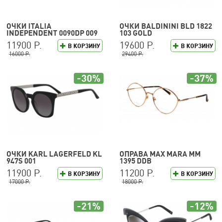
ОЧКИ ITALIA
ОЧКИ BALDININI BLD 1822
INDEPENDENT 0090DP 009
103 GOLD
120
11900 Р.
19600 Р.
В КОРЗИНУ
В КОРЗИНУ
16000 Р.
29400 Р.
-30%
-37%
ОЧКИ KARL LAGERFELD KL
ОПРАВА MAX MARA MM
947S 001
1395 DDB
11900 Р.
11200 Р.
В КОРЗИНУ
В КОРЗИНУ
17000 Р.
18000 Р.
-21%
-12%