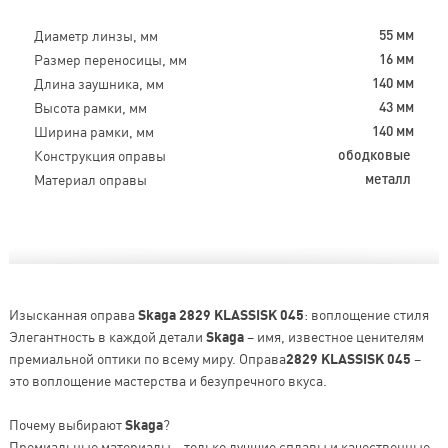
Диаметр линзы, мм
55 мм
Размер переносицы, мм
16 мм
Длина заушника, мм
140 мм
Высота рамки, мм
43 мм
Ширина рамки, мм
140 мм
Конструкция оправы
ободковые
Материал оправы
металл
Изысканная оправа
Skaga 2829 KLASSISK 045
: воплощение стиля
Элегантность в каждой детали
Skaga
– имя, известное ценителям
премиальной оптики по всему миру. Оправа
2829 KLASSISK 045
–
это воплощение мастерства и безупречного вкуса.
Почему выбирают
Skaga
?
Премиальные материалы – только лучшие сплавы и качественные