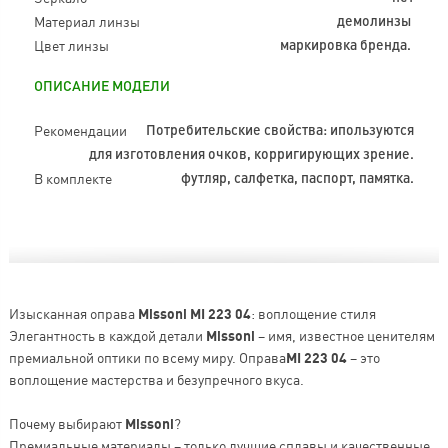
Материал линзы
демолинзы
Цвет линзы
маркировка бренда.
ОПИСАНИЕ МОДЕЛИ
Рекомендации
Потребительские свойства: ипользуются
для изготовления очков, корригирующих зрение.
В комплекте
футляр, салфетка, паспорт, памятка.
Изысканная оправа
Missoni MI 223 04
: воплощение стиля
Элегантность в каждой детали
Missoni
– имя, известное ценителям
премиальной оптики по всему миру. Оправа
MI 223 04
– это
воплощение мастерства и безупречного вкуса.
Почему выбирают
Missoni
?
Премиальные материалы – только лучшие сплавы и качественные