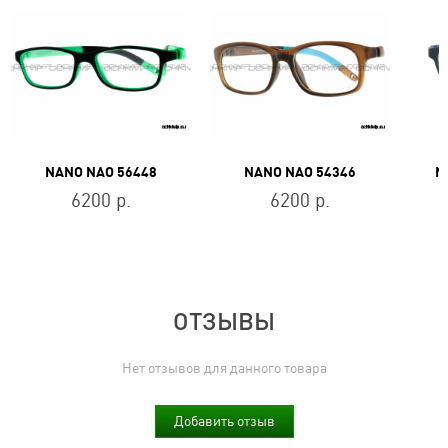
NANO NAO 56448
NANO NAO 54346
N
6200 р.
6200 р.
ОТЗЫВЫ
Нет отзывов для данного товара
Добавить отзыв