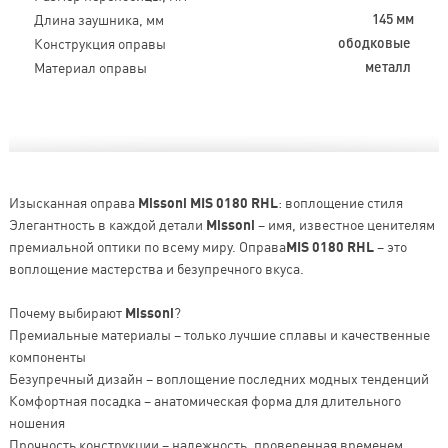
Длина заушника, мм
145 мм
Конструкция оправы
ободковые
Материал оправы
металл
Изысканная оправа
Missoni MIS 0180 RHL
: воплощение стиля
Элегантность в каждой детали
Missoni
– имя, известное ценителям
премиальной оптики по всему миру. Оправа
MIS 0180 RHL
– это
воплощение мастерства и безупречного вкуса.
Почему выбирают
Missoni
?
Премиальные материалы – только лучшие сплавы и качественные
компоненты
Безупречный дизайн – воплощение последних модных тенденций
Комфортная посадка – анатомическая форма для длительного
ношения
Прочность конструкции – надежность, проверенная временем