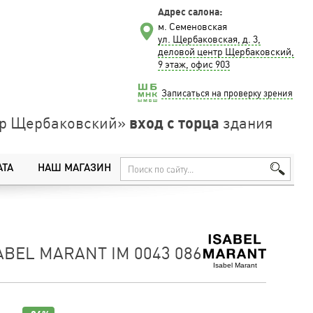
Адрес салона:
м. Семеновская
ул. Щербаковская, д. 3,
деловой центр Щербаковский,
9 этаж, офис 903
Записаться на проверку зрения
вход с торца
нтр Щербаковский»
здания
АТА
НАШ МАГАЗИН
ABEL MARANT IM 0043 086
Isabel Marant