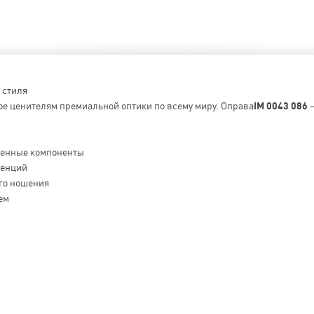
 стиля
ое ценителям премиальной оптики по всему миру. Оправа
IM 0043 086
–
венные компоненты
денций
го ношения
ем