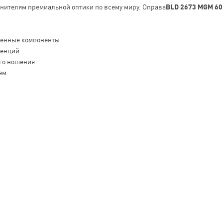
енителям премиальной оптики по всему миру. Оправа
BLD 2673 MGM 60
венные компоненты
денций
го ношения
ем