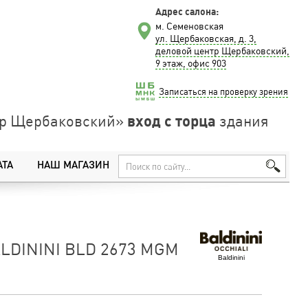
Адрес салона:
м. Семеновская
ул. Щербаковская, д. 3,
деловой центр Щербаковский,
9 этаж, офис 903
Записаться на проверку зрения
вход с торца
нтр Щербаковский»
здания
АТА
НАШ МАГАЗИН
LDININI BLD 2673 MGM
Baldinini