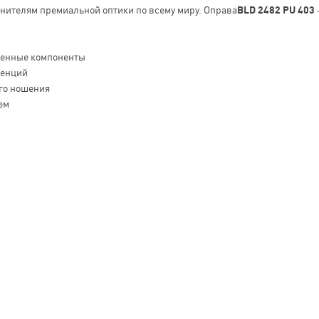
енителям премиальной оптики по всему миру. Оправа
BLD 2482 PU 403
венные компоненты
денций
го ношения
ем