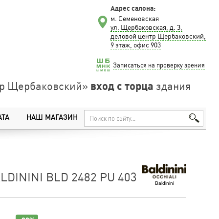
Адрес салона:
м. Семеновская
ул. Щербаковская, д. 3,
деловой центр Щербаковский,
9 этаж, офис 903
Записаться на проверку зрения
вход с торца
нтр Щербаковский»
здания
АТА
НАШ МАГАЗИН
DININI BLD 2482 PU 403
Baldinini