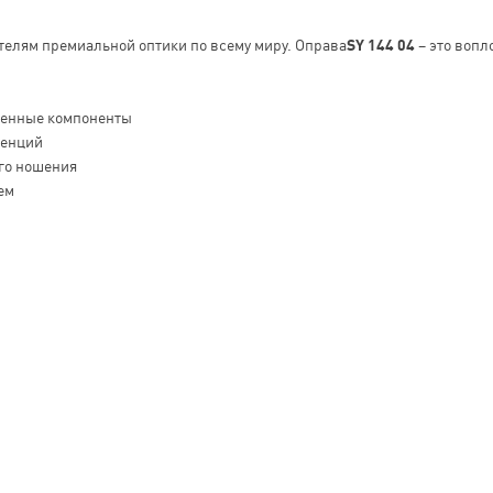
телям премиальной оптики по всему миру. Оправа
SY 144 04
– это вопл
венные компоненты
денций
го ношения
ем