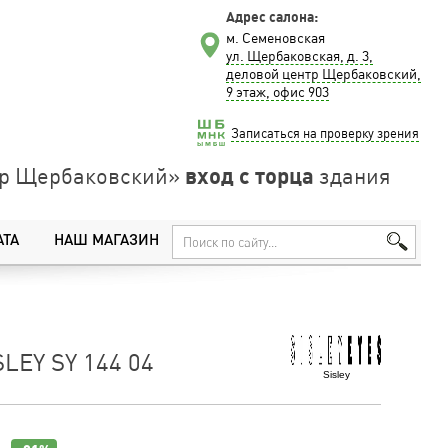
Адрес салона:
м. Семеновская
ул. Щербаковская, д. 3,
деловой центр Щербаковский,
9 этаж, офис 903
Записаться на проверку зрения
вход с торца
нтр Щербаковский»
здания
АТА
НАШ МАГАЗИН
LEY SY 144 04
Sisley