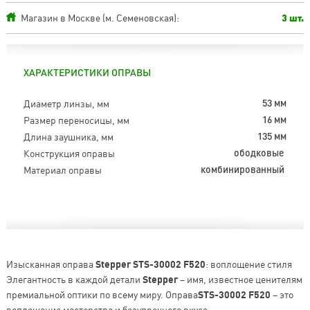
Магазин в Москве (м. Семеновская):
3 шт.
ХАРАКТЕРИСТИКИ ОПРАВЫ
Диаметр линзы, мм
53 мм
Размер переносицы, мм
16 мм
Длина заушника, мм
135 мм
Конструкция оправы
ободковые
Материал оправы
комбинированный
Изысканная оправа
Stepper STS-30002 F520
: воплощение стиля
Элегантность в каждой детали
Stepper
– имя, известное ценителям
премиальной оптики по всему миру. Оправа
STS-30002 F520
– это
воплощение мастерства и безупречного вкуса.