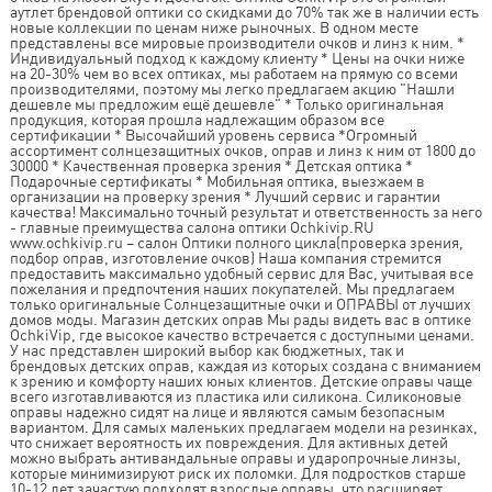
аутлет брендовой оптики со скидками до 70% так же в наличии есть
новые коллекции по ценам ниже рыночных. В одном месте
представлены все мировые производители очков и линз к ним. *
Индивидуальный подход к каждому клиенту * Цены на очки ниже
на 20-30% чем во всех оптиках, мы работаем на прямую со всеми
производителями, поэтому мы легко предлагаем акцию "Нашли
дешевле мы предложим ещё дешевле" * Только оригинальная
продукция, которая прошла надлежащим образом все
сертификации * Высочайший уровень сервиса *Огромный
ассортимент солнцезащитных очков, оправ и линз к ним от 1800 до
30000 * Качественная проверка зрения * Детская оптика *
Подарочные сертификаты * Мобильная оптика, выезжаем в
организации на проверку зрения * Лучший сервис и гарантии
качества! Максимально точный результат и ответственность за него
- главные преимущества салона оптики Ochkivip.RU
www.ochkivip.ru – салон Оптики полного цикла(проверка зрения,
подбор оправ, изготовление очков) Наша компания стремится
предоставить максимально удобный сервис для Вас, учитывая все
пожелания и предпочтения наших покупателей. Мы предлагаем
только оригинальные Солнцезащитные очки и ОПРАВЫ от лучших
домов моды. Магазин детских оправ Мы рады видеть вас в оптике
OchkiVip, где высокое качество встречается с доступными ценами.
У нас представлен широкий выбор как бюджетных, так и
брендовых детских оправ, каждая из которых создана с вниманием
к зрению и комфорту наших юных клиентов. Детские оправы чаще
всего изготавливаются из пластика или силикона. Силиконовые
оправы надежно сидят на лице и являются самым безопасным
вариантом. Для самых маленьких предлагаем модели на резинках,
что снижает вероятность их повреждения. Для активных детей
можно выбрать антивандальные оправы и ударопрочные линзы,
которые минимизируют риск их поломки. Для подростков старше
10-12 лет зачастую подходят взрослые оправы, что расширяет