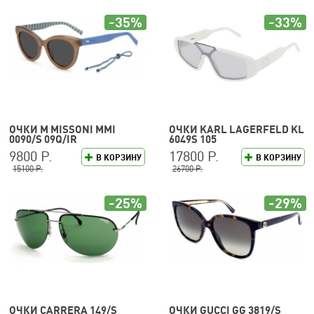
-35%
-33%
ОЧКИ M MISSONI MMI
ОЧКИ KARL LAGERFELD KL
0090/S 09Q/IR
6049S 105
9800 Р.
17800 Р.
В КОРЗИНУ
В КОРЗИНУ
15100 Р.
26700 Р.
-25%
-29%
ОЧКИ CARRERA 149/S
ОЧКИ GUCCI GG 3819/S