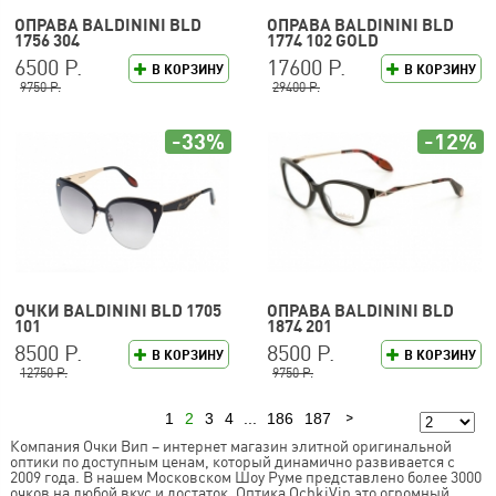
ОПРАВА BALDININI BLD
ОПРАВА BALDININI BLD
1756 304
1774 102 GOLD
6500 Р.
17600 Р.
В КОРЗИНУ
В КОРЗИНУ
9750 Р.
29400 Р.
-33%
-12%
ОЧКИ BALDININI BLD 1705
ОПРАВА BALDININI BLD
101
1874 201
8500 Р.
8500 Р.
В КОРЗИНУ
В КОРЗИНУ
12750 Р.
9750 Р.
1
2
3
4
...
186
187
Предыдущая
Следующая
Компания Очки Вип – интернет магазин элитной оригинальной
оптики по доступным ценам, который динамично развивается с
2009 года. В нашем Московском Шоу Руме представлено более 3000
очков на любой вкус и достаток. Оптика OchkiVip это огромный