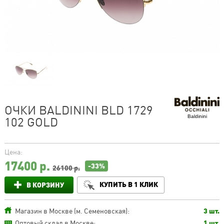
ОЧКИ BALDININI BLD 1729
Baldinini
102 GOLD
Цена:
17400
р.
-33%
26100 р.
КУПИТЬ В 1 КЛИК
В КОРЗИНУ
Магазин в Москве (м. Семеновская):
3 шт.
Оптовый склад в Москве:
1 шт.