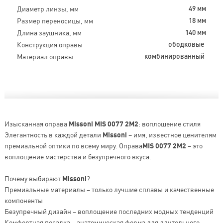
Диаметр линзы, мм
49 мм
Размер переносицы, мм
18 мм
Длина заушника, мм
140 мм
Конструкция оправы
ободковые
Материал оправы
комбинированный
Изысканная оправа
Missoni MIS 0077 2M2
: воплощение стиля
Элегантность в каждой детали
Missoni
– имя, известное ценителям
премиальной оптики по всему миру. Оправа
MIS 0077 2M2
– это
воплощение мастерства и безупречного вкуса.
Почему выбирают
Missoni
?
Премиальные материалы – только лучшие сплавы и качественные
компоненты
Безупречный дизайн – воплощение последних модных тенденций
Комфортная посадка – анатомическая форма для длительного