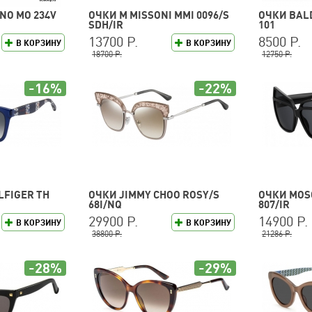
NO MO 234V
ОЧКИ M MISSONI MMI 0096/S
ОЧКИ BALD
SDH/IR
101
13700 Р.
8500 Р.
В КОРЗИНУ
В КОРЗИНУ
18700 Р.
12750 Р.
-16%
-22%
LFIGER TH
ОЧКИ JIMMY CHOO ROSY/S
ОЧКИ MOSC
68I/NQ
807/IR
29900 Р.
14900 Р.
В КОРЗИНУ
В КОРЗИНУ
38800 Р.
21286 Р.
-28%
-29%