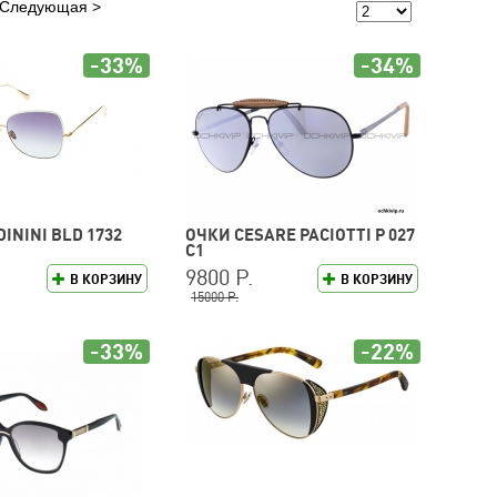
Следующая
-33%
-34%
ININI BLD 1732
ОЧКИ CESARE PACIOTTI P 027
C1
9800 Р.
В КОРЗИНУ
В КОРЗИНУ
15000 Р.
-33%
-22%