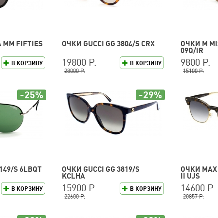
 MM FIFTIES
ОЧКИ GUCCI GG 3804/S CRX
ОЧКИ M MI
09Q/IR
19800 Р.
9800 Р.
В КОРЗИНУ
В КОРЗИНУ
28000 Р.
15100 Р.
-25%
-29%
149/S 6LBQT
ОЧКИ GUCCI GG 3819/S
ОЧКИ MAX
KCLHA
II UJS
15900 Р.
14600 Р.
В КОРЗИНУ
В КОРЗИНУ
22600 Р.
20857 Р.