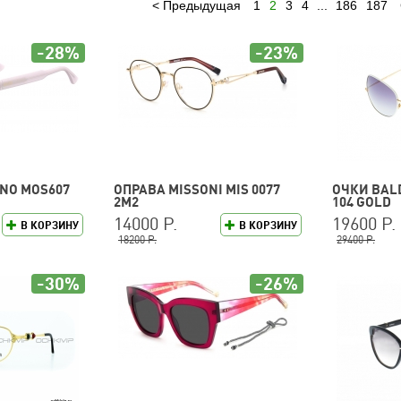
Предыдущая
1
2
3
4
...
186
187
-28%
-23%
NO MOS607
ОПРАВА MISSONI MIS 0077
ОЧКИ BALD
2M2
104 GOLD
14000 Р.
19600 Р.
В КОРЗИНУ
В КОРЗИНУ
18200 Р.
29400 Р.
-30%
-26%