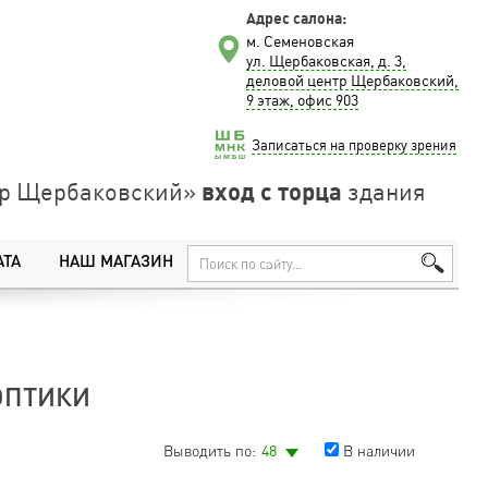
Адрес салона:
м. Семеновская
ул. Щербаковская, д. 3,
деловой центр Щербаковский,
9 этаж, офис 903
Записаться на проверку зрения
вход с торца
нтр Щербаковский»
здания
АТА
НАШ МАГАЗИН
ОПТИКИ
Выводить по:
48
В наличии