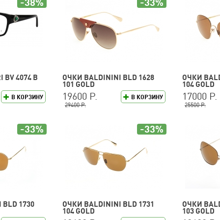
-38%
-33%
 BV 4074 B
ОЧКИ BALDININI BLD 1628
ОЧКИ BALD
101 GOLD
104 GOLD
19600 Р.
17000 Р.
В КОРЗИНУ
В КОРЗИНУ
29400 Р.
25500 Р.
-33%
-33%
 BLD 1730
ОЧКИ BALDININI BLD 1731
ОЧКИ BALD
104 GOLD
103 GOLD