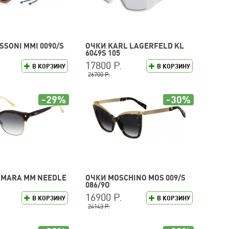
SSONI MMI 0090/S
ОЧКИ KARL LAGERFELD KL
6049S 105
17800 Р.
В КОРЗИНУ
В КОРЗИНУ
26700 Р.
-29%
-30%
 MARA MM NEEDLE
ОЧКИ MOSCHINO MOS 009/S
086/9O
16900 Р.
В КОРЗИНУ
В КОРЗИНУ
24143 Р.