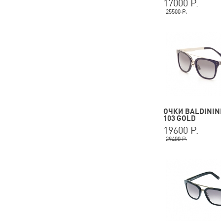
17000 Р.
25500 Р.
ОЧКИ BALDININI
103 GOLD
19600 Р.
29400 Р.