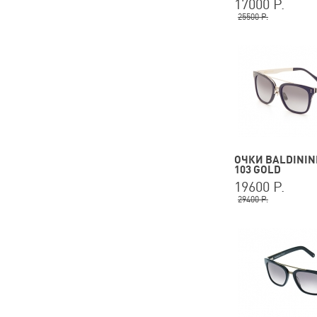
17000 Р.
25500 Р.
ОЧКИ BALDININI
103 GOLD
19600 Р.
29400 Р.