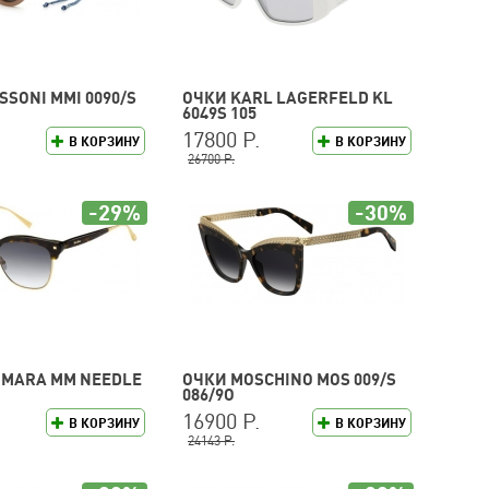
SSONI MMI 0090/S
ОЧКИ KARL LAGERFELD KL
6049S 105
17800 Р.
В КОРЗИНУ
В КОРЗИНУ
26700 Р.
-29%
-30%
 MARA MM NEEDLE
ОЧКИ MOSCHINO MOS 009/S
086/9O
16900 Р.
В КОРЗИНУ
В КОРЗИНУ
24143 Р.