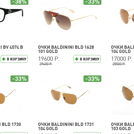
-38%
-33%
 BV 4074 B
ОЧКИ BALDININI BLD 1628
ОЧКИ BALD
101 GOLD
104 GOLD
19600 Р.
17000 Р.
В КОРЗИНУ
В КОРЗИНУ
29400 Р.
25500 Р.
-33%
-33%
 BLD 1730
ОЧКИ BALDININI BLD 1731
ОЧКИ BALD
104 GOLD
103 GOLD