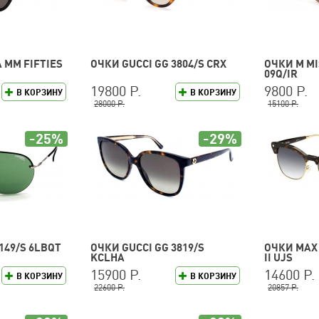
 MM FIFTIES
ОЧКИ GUCCI GG 3804/S CRX
ОЧКИ M MI
09Q/IR
19800 Р.
9800 Р.
В КОРЗИНУ
В КОРЗИНУ
28000 Р.
15100 Р.
-25%
-29%
149/S 6LBQT
ОЧКИ GUCCI GG 3819/S
ОЧКИ MAX
KCLHA
II UJS
15900 Р.
14600 Р.
В КОРЗИНУ
В КОРЗИНУ
22600 Р.
20857 Р.