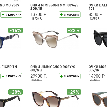
NO MO 234V
ОЧКИ M MISSONI MMI 0096/S
ОЧКИ BALD
SDH/IR
101
13700 Р.
8500 Р.
В КОРЗИНУ
В КОРЗИНУ
18700 Р.
12750 Р.
-16%
-22%
LFIGER TH
ОЧКИ JIMMY CHOO ROSY/S
ОЧКИ MOSC
68I/NQ
807/IR
29900 Р.
14900 Р.
В КОРЗИНУ
В КОРЗИНУ
38800 Р.
21286 Р.
-28%
-29%