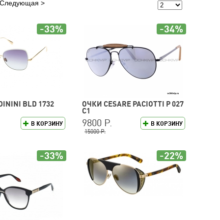
Следующая
-33%
-34%
ININI BLD 1732
ОЧКИ CESARE PACIOTTI P 027
C1
9800 Р.
В КОРЗИНУ
В КОРЗИНУ
15000 Р.
-33%
-22%