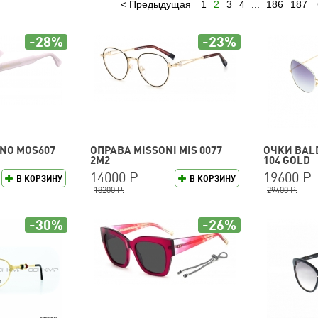
Предыдущая
1
2
3
4
...
186
187
-28%
-23%
NO MOS607
ОПРАВА MISSONI MIS 0077
ОЧКИ BALD
2M2
104 GOLD
14000 Р.
19600 Р.
В КОРЗИНУ
В КОРЗИНУ
18200 Р.
29400 Р.
-30%
-26%