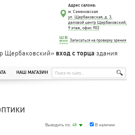
Адрес салона:
м. Семеновская
ул. Щербаковская, д. 3,
деловой центр Щербаковский,
9 этаж, офис 903
Записаться на проверку зрения
вход с торца
нтр Щербаковский»
здания
АТА
НАШ МАГАЗИН
ОПТИКИ
Выводить по:
48
В наличии