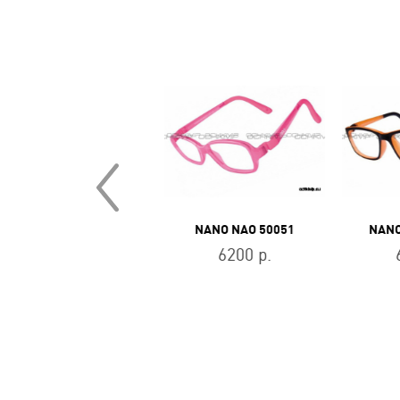
NANO NAO 600646
NANO NAO 50051
NANO
6200 р.
6200 р.