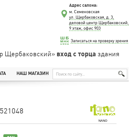
Адрес салона:
м. Семеновская
ул. Щербаковская, д. 3,
деловой центр Щербаковский,
9 этаж, офис 903
Записаться на проверку зрения
вход с торца
нтр Щербаковский»
здания
АТА
НАШ МАГАЗИН
521048
NANO