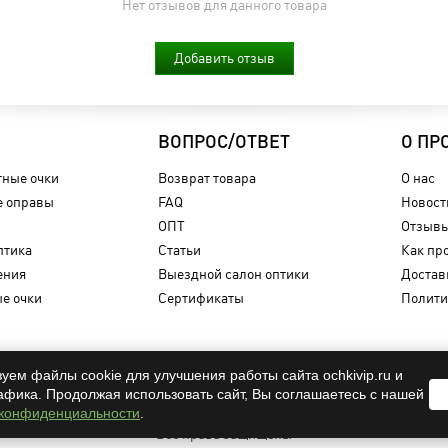
Нет отзывов для данного товара
Добавить отзыв
ВОПРОС/ОТВЕТ
О ПР
ные очки
Возврат товара
О нас
 оправы
FAQ
Новост
ОПТ
Отзыв
птика
Статьи
Как пр
ения
Выездной салон оптики
Достав
е очки
Сертификаты
Полити
уем файлы cookie для улучшения работы сайта ochkivip.ru и
афика. Продолжая использовать сайт, Вы соглашаетесь с нашей
OCHKIVIP 2009-2026©
 конфиденциальности
.
Все права защищены