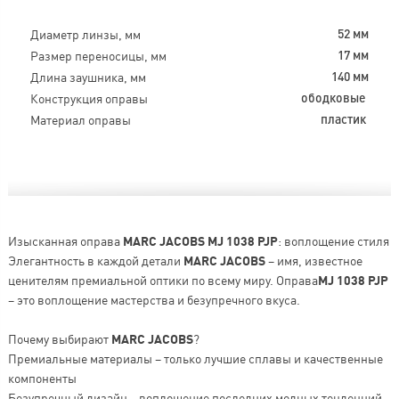
Диаметр линзы, мм
52 мм
Размер переносицы, мм
17 мм
Длина заушника, мм
140 мм
Конструкция оправы
ободковые
Материал оправы
пластик
Изысканная оправа
MARC JACOBS MJ 1038 PJP
: воплощение стиля
Элегантность в каждой детали
MARC JACOBS
– имя, известное
ценителям премиальной оптики по всему миру. Оправа
MJ 1038 PJP
– это воплощение мастерства и безупречного вкуса.
Почему выбирают
MARC JACOBS
?
Премиальные материалы – только лучшие сплавы и качественные
компоненты
Безупречный дизайн – воплощение последних модных тенденций