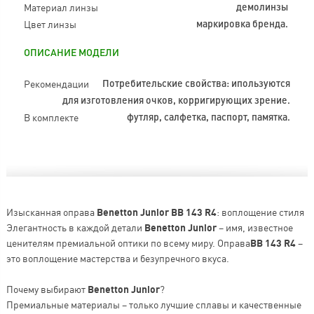
Материал линзы
демолинзы
Цвет линзы
маркировка бренда.
ОПИСАНИЕ МОДЕЛИ
Рекомендации
Потребительские свойства: ипользуются
для изготовления очков, корригирующих зрение.
В комплекте
футляр, салфетка, паспорт, памятка.
Изысканная оправа
Benetton Junior BB 143 R4
: воплощение стиля
Элегантность в каждой детали
Benetton Junior
– имя, известное
ценителям премиальной оптики по всему миру. Оправа
BB 143 R4
–
это воплощение мастерства и безупречного вкуса.
Почему выбирают
Benetton Junior
?
Премиальные материалы – только лучшие сплавы и качественные