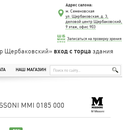
Адрес салона:
м. Семеновская
ул. Щербаковская, д. 3,
деловой центр Щербаковский,
9 этаж, офис 903
Записаться на проверку зрения
вход с торца
нтр Щербаковский»
здания
АТА
НАШ МАГАЗИН
SSONI MMI 0185 000
M Missoni