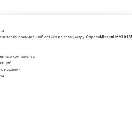
ля
ценителям премиальной оптики по всему миру. Оправа
Missoni MMI 018
венные компоненты
денций
го ношения
ем