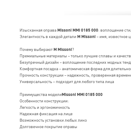
Изысканная оправа
Missoni MMI 0185 000
: воплощение сти
Элегантность в каждой детали
M Missoni
– имя, известное 
Почему выбирают
M Missoni
?
Премиальные материалы – только лучшие сплавы и качест
Безупречный дизайн – воплощение последних модных тен
Комфортная посадка – анатомическая форма для длительно
Прочность конструкции – надежность, проверенная времен
Универсальность – подходит для любого типа лица
Преимущества модели
Missoni MMI 0185 000
Особенности конструкции:
Легкость и эргономичность
Надежная фиксация на лице
Возможность установки любых линз
Долговечное покрытие оправы