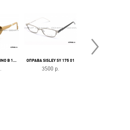
ОПРАВА BORSALINO B 170 C3
ОПРАВА SISLEY SY 175 01
ОПРАВ
.
3500 р.
13800 р.