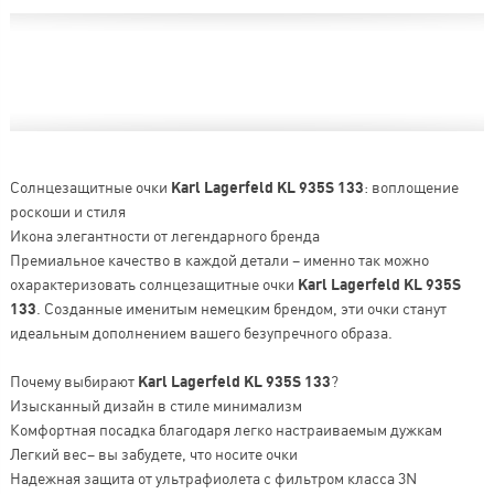
Солнцезащитные очки
Karl Lagerfeld KL 935S 133
: воплощение
роскоши и стиля
Икона элегантности от легендарного бренда
Премиальное качество в каждой детали – именно так можно
охарактеризовать солнцезащитные очки
Karl Lagerfeld KL 935S
133
. Созданные именитым немецким брендом, эти очки станут
идеальным дополнением вашего безупречного образа.
Почему выбирают
Karl Lagerfeld KL 935S 133
?
Изысканный дизайн в стиле минимализм
Комфортная посадка благодаря легко настраиваемым дужкам
Легкий вес– вы забудете, что носите очки
Надежная защита от ультрафиолета с фильтром класса 3N