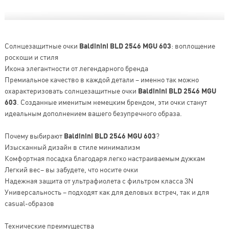
Солнцезащитные очки
Baldinini BLD 2546 MGU 603
: воплощение
роскоши и стиля
Икона элегантности от легендарного бренда
Премиальное качество в каждой детали – именно так можно
охарактеризовать солнцезащитные очки
Baldinini BLD 2546 MGU
603
. Созданные именитым немецким брендом, эти очки станут
идеальным дополнением вашего безупречного образа.
Почему выбирают
Baldinini BLD 2546 MGU 603
?
Изысканный дизайн в стиле минимализм
Комфортная посадка благодаря легко настраиваемым дужкам
Легкий вес– вы забудете, что носите очки
Надежная защита от ультрафиолета с фильтром класса 3N
Универсальность – подходят как для деловых встреч, так и для
casual-образов
Технические преимущества